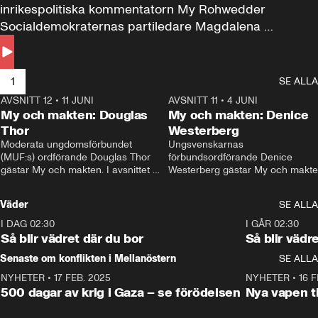
inrikespolitiska kommentatorn My Rohwedder 
Socialdemokraternas partiledare Magdalena 
Andersson till svars.
1
SE ALLA
AVSNITT 12
•
11 JUNI
26:27
AVSNITT 11
•
4 JUNI
2
My och makten: Douglas
My och makten: Denice
Thor
Westerberg
Moderata ungdomsförbundet 
Ungsvenskarnas 
(MUF:s) ordförande Douglas Thor 
förbundsordförande Denice 
gästar My och makten. I avsnittet 
Westerberg gästar My och makten.
diskuteras tonårsutvisningarna och 
avsnittet diskuteras migrationsfrå
hur Moderaterna ska locka väljare till 
och hur SD ska locka kvinnliga 
Väder
SE ALLA
valet i höst. 
väljare. 
I DAG 02:30
1:06
I GÅR 02:30
Så blir vädret där du bor
Så blir vädr
Senaste om konflikten i Mellanöstern
SE ALLA
NYHETER
•
17 FEB. 2025
0:45
NYHETER
•
16 F
500 dagar av krig i Gaza – se förödelsen
Nya vapen ti