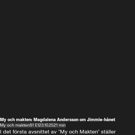
My och makten: Magdalena Andersson om Jimmie-hånet
My och makten
S1 E1
23.10.25
21 min
I det första avsnittet av ”My och Makten” ställer 