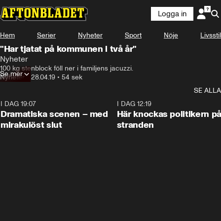
Logga in
Hem
Serier
Nyheter
Sport
Nöje
Livsstil
"Har tjatat på kommunen i två år"
Nyheter
100 kg stenblock föll ner i familjens jacuzzi.
Se mer
Nyheter
•
28.04.19
•
54 sek
SE ALLA
I DAG 19:07
0:42
I DAG 12:19
Dramatiska scenen – med
Här knockas politikern p
mirakulöst slut
stranden