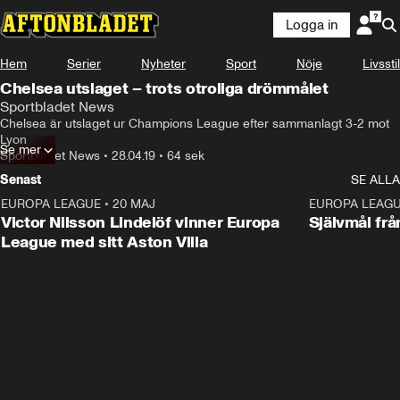
Logga in
Hem
Serier
Nyheter
Sport
Nöje
Livsstil
Chelsea utslaget – trots otroliga drömmålet
Sportbladet News
Chelsea är utslaget ur Champions League efter sammanlagt 3-2 mot 
Lyon
Se mer
Sportbladet News
•
28.04.19
•
64 sek
Senast
SE ALLA
EUROPA LEAGUE
•
20 MAJ
1:32
EUROPA LEAG
Victor Nilsson Lindelöf vinner Europa
Självmål frå
League med sitt Aston Villa