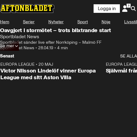
Logga in
Hem
Serier
Nyheter
Sport
Nöje
Livsstil
Oavgjort i stormötet – trots blixtrande start
Sportbladet News
Sportbladet sänder live efter Norrköping – Malmö FF
Se mer
Sportbladet News
•
28.04.19
•
4 min
Senast
SE ALLA
EUROPA LEAGUE
•
20 MAJ
1:32
EUROPA LEAG
Victor Nilsson Lindelöf vinner Europa
Självmål frå
League med sitt Aston Villa