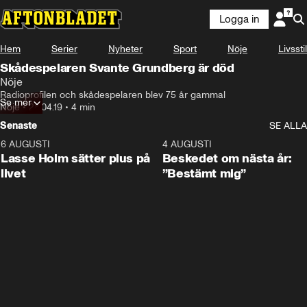
Logga in
Hem
Serier
Nyheter
Sport
Nöje
Livsstil
Skådespelaren Svante Grundberg är död
Nöje
Radioprofilen och skådespelaren blev 75 år gammal
Se mer
Nöje
•
28.04.19
•
4 min
Senaste
SE ALLA
6 AUGUSTI
1:04
4 AUGUSTI
Lasse Holm sätter plus på
Beskedet om nästa år:
livet
”Bestämt mig”