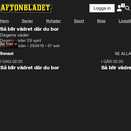
Logga in
Hem
Serier
Nyheter
Sport
Nöje
Livsstil
Så blir vädret där du bor
Dagens väder
Dagens väder 29 april
Se mer
Dagens väder
•
29.04.19
•
67 sek
Senast
SE ALLA
I DAG 02:30
1:06
I GÅR 02:30
Så blir vädret där du bor
Så blir vädr