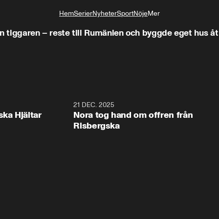
Hem
Serier
Nyheter
Sport
Nöje
Mer
Livsstil
rån tiggaren – reste till Rumänien och byggde eget hus åt 
1:00
21 DEC. 2025
1:1
ska Hjältar
Nora tog hand om offren från
Risbergska