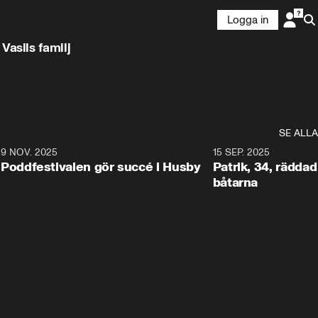
Logga in
Vasils familj
SE ALLA
6
9 NOV. 2025
0:29
15 SEP. 2025
Poddfestivalen gör succé i Husby
Patrik, 34, räddad 
båtarna