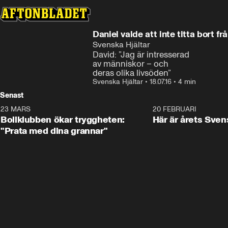
Daniel valde att inte titta bort f
Svenska Hjältar
David: ”Jag är intresserad 

av människor – och

deras olika livsöden”
Svenska Hjältar
•
18.07.16
•
4 min
Senast
23 MARS
1:27
20 FEBRUARI
Bollklubben ökar tryggheten:
Här är årets Sven
"Prata med dina grannar"