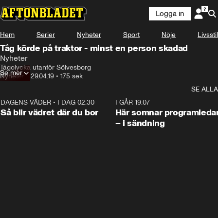
Logga in
Hem
Serier
Nyheter
Sport
Nöje
Livsstil
Tåg körde på traktor - minst en person skadad
Nyheter
Tågolycka utanför Sölvesborg
Se mer
Nyheter
•
29.04.19
•
175 sek
SE ALLA
DAGENS VÄDER
•
I DAG 02:30
1:06
I GÅR 19:07
Så blir vädret där du bor
Här somnar programleda
– i sändning