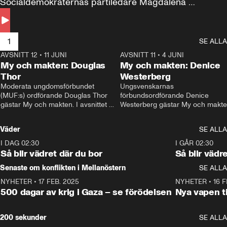
Socialdemokraternas partiledare Magdalena 
Andersson till svars.
1
SE ALLA
AVSNITT 12
•
11 JUNI
26:27
AVSNITT 11
•
4 JUNI
2
My och makten: Douglas
My och makten: Denice
Thor
Westerberg
Moderata ungdomsförbundet 
Ungsvenskarnas 
(MUF:s) ordförande Douglas Thor 
förbundsordförande Denice 
gästar My och makten. I avsnittet 
Westerberg gästar My och makten.
diskuteras tonårsutvisningarna och 
avsnittet diskuteras migrationsfrå
hur Moderaterna ska locka väljare till 
och hur SD ska locka kvinnliga 
Väder
SE ALLA
valet i höst. 
väljare. 
I DAG 02:30
1:06
I GÅR 02:30
Så blir vädret där du bor
Så blir vädr
Senaste om konflikten i Mellanöstern
SE ALLA
NYHETER
•
17 FEB. 2025
0:45
NYHETER
•
16 F
500 dagar av krig i Gaza – se förödelsen
Nya vapen ti
200 sekunder
SE ALLA