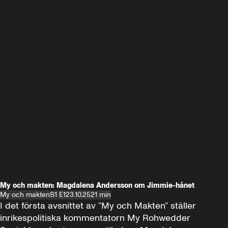
My och makten: Magdalena Andersson om Jimmie-hånet
My och makten
S1 E1
23.10.25
21 min
I det första avsnittet av ”My och Makten” ställer 
inrikespolitiska kommentatorn My Rohwedder 