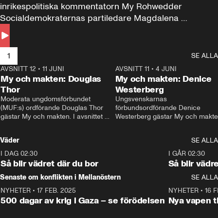
inrikespolitiska kommentatorn My Rohwedder 
Socialdemokraternas partiledare Magdalena 
Andersson till svars.
1
SE ALLA
AVSNITT 12
•
11 JUNI
26:27
AVSNITT 11
•
4 JUNI
2
My och makten: Douglas
My och makten: Denice
Thor
Westerberg
Moderata ungdomsförbundet 
Ungsvenskarnas 
(MUF:s) ordförande Douglas Thor 
förbundsordförande Denice 
gästar My och makten. I avsnittet 
Westerberg gästar My och makten.
diskuteras tonårsutvisningarna och 
avsnittet diskuteras migrationsfrå
hur Moderaterna ska locka väljare till 
och hur SD ska locka kvinnliga 
Väder
SE ALLA
valet i höst. 
väljare. 
I DAG 02:30
1:06
I GÅR 02:30
Så blir vädret där du bor
Så blir vädr
Senaste om konflikten i Mellanöstern
SE ALLA
NYHETER
•
17 FEB. 2025
0:45
NYHETER
•
16 F
500 dagar av krig i Gaza – se förödelsen
Nya vapen ti