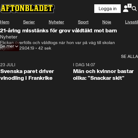
Logga in
Hem
Serier
Nyheter
Sport
Nöje
Livsstil
21-åring misstänks för grov våldtäkt mot barn
Nyheter
Flickan överfölls och våldtogs när hon var på väg till skolan
Se mer
Nyheter
•
29.04.19
•
42 sek
SE ALLA
23 JULI
1:52
I DAG 14:07
Svenska paret driver
Män och kvinnor bastar
vinodling i Frankrike
olika: "Snackar skit"