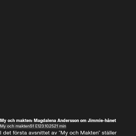
My och makten: Magdalena Andersson om Jimmie-hånet
My och makten
S1 E1
23.10.25
21 min
I det första avsnittet av ”My och Makten” ställer 