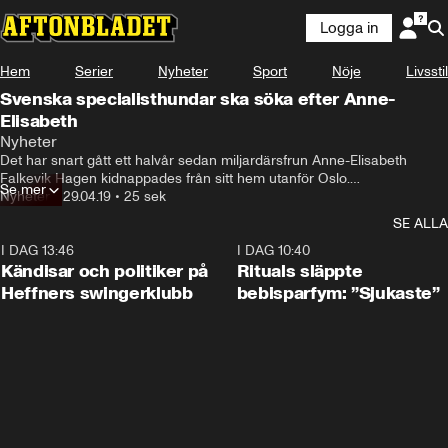
Logga in
Hem
Serier
Nyheter
Sport
Nöje
Livsstil
Svenska specialisthundar ska söka efter Anne-
Elisabeth
Nyheter
Det har snart gått ett halvår sedan miljardärsfrun Anne-Elisabeth 
Falkevik Hagen kidnappades från sitt hem utanför Oslo.

Se mer
Nyheter
•
29.04.19
•
25 sek
Nu ställer norsk polis hoppet till svenska vattensökhundar som ska 
SE ALLA
söka av en sjö i närheten av parets bostad.
I DAG 13:46
0:55
I DAG 10:40
Kändisar och politiker på
Rituals släppte
Heffners swingerklubb
bebisparfym: ”Sjukaste”