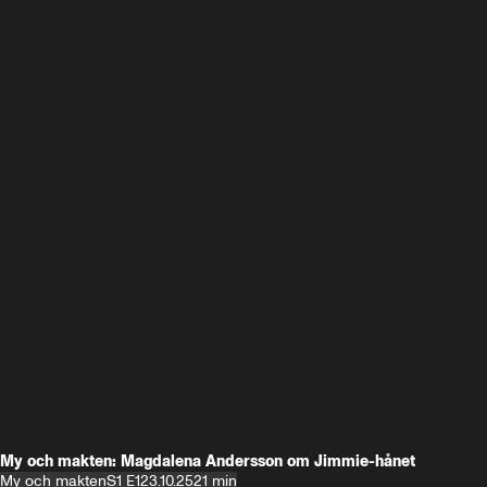
My och makten: Magdalena Andersson om Jimmie-hånet
My och makten
S1 E1
23.10.25
21 min