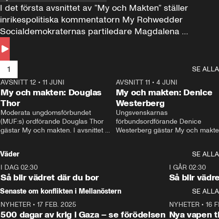
I det första avsnittet av ”My och Makten” ställer 
inrikespolitiska kommentatorn My Rohwedder 
Socialdemokraternas partiledare Magdalena 
Andersson till svars.
1
SE ALLA
AVSNITT 12
•
11 JUNI
26:27
AVSNITT 11
•
4 JUNI
2
My och makten: Douglas
My och makten: Denice
Thor
Westerberg
Moderata ungdomsförbundet 
Ungsvenskarnas 
(MUF:s) ordförande Douglas Thor 
förbundsordförande Denice 
gästar My och makten. I avsnittet 
Westerberg gästar My och makten.
diskuteras tonårsutvisningarna och 
avsnittet diskuteras migrationsfrå
hur Moderaterna ska locka väljare till 
och hur SD ska locka kvinnliga 
Väder
SE ALLA
valet i höst. 
väljare. 
I DAG 02:30
1:06
I GÅR 02:30
Så blir vädret där du bor
Så blir vädr
Senaste om konflikten i Mellanöstern
SE ALLA
NYHETER
•
17 FEB. 2025
0:45
NYHETER
•
16 F
500 dagar av krig i Gaza – se förödelsen
Nya vapen ti