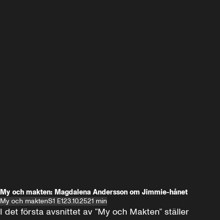
My och makten: Magdalena Andersson om Jimmie-hånet
My och makten
S1 E1
23.10.25
21 min
I det första avsnittet av ”My och Makten” ställer 