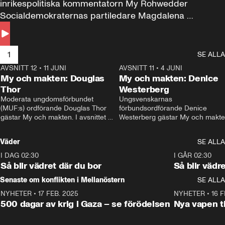
inrikespolitiska kommentatorn My Rohwedder 
Socialdemokraternas partiledare Magdalena 
Andersson till svars.
1
SE ALLA
AVSNITT 12
•
11 JUNI
26:27
AVSNITT 11
•
4 JUNI
2
My och makten: Douglas
My och makten: Denice
Thor
Westerberg
Moderata ungdomsförbundet 
Ungsvenskarnas 
(MUF:s) ordförande Douglas Thor 
förbundsordförande Denice 
gästar My och makten. I avsnittet 
Westerberg gästar My och makten.
diskuteras tonårsutvisningarna och 
avsnittet diskuteras migrationsfrå
hur Moderaterna ska locka väljare till 
och hur SD ska locka kvinnliga 
Väder
SE ALLA
valet i höst. 
väljare. 
I DAG 02:30
1:06
I GÅR 02:30
Så blir vädret där du bor
Så blir vädr
Senaste om konflikten i Mellanöstern
SE ALLA
NYHETER
•
17 FEB. 2025
0:45
NYHETER
•
16 F
500 dagar av krig i Gaza – se förödelsen
Nya vapen ti