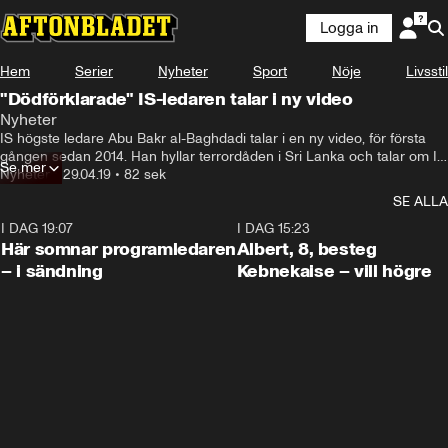
Logga in
Hem
Serier
Nyheter
Sport
Nöje
Livsstil
"Dödförklarade" IS-ledaren talar i ny video
Nyheter
IS högste ledare Abu Bakr al-Baghdadi talar i en ny video, för första 
gången sedan 2014. Han hyllar terrordåden i Sri Lanka och talar om IS 
Se mer
förlust.
Nyheter
•
29.04.19
•
82 sek
SE ALLA
I DAG 19:07
0:45
I DAG 15:23
Här somnar programledaren
Albert, 8, besteg
– i sändning
Kebnekaise – vill högre