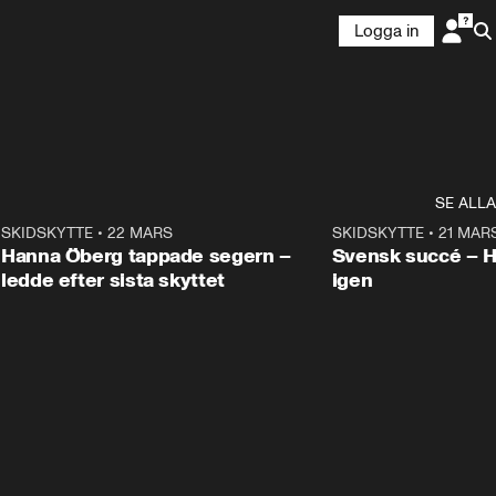
Logga in
SE ALLA
9
SKIDSKYTTE
•
22 MARS
0:55
SKIDSKYTTE
•
21 MAR
Hanna Öberg tappade segern –
Svensk succé – 
ledde efter sista skyttet
igen