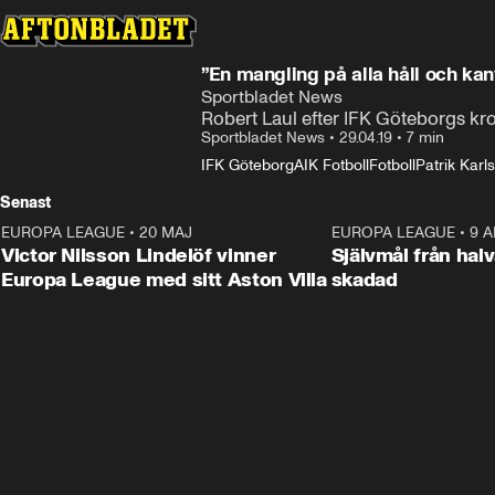
”En mangling på alla håll och kan
Sportbladet News
Robert Laul efter IFK Göteborgs kro
Sportbladet News
•
29.04.19
•
7 min
IFK Göteborg
AIK Fotboll
Fotboll
Patrik Kar
Senast
EUROPA LEAGUE
•
20 MAJ
1:32
EUROPA LEAGUE
•
9 A
Victor Nilsson Lindelöf vinner
Självmål från hal
Europa League med sitt Aston Villa
skadad