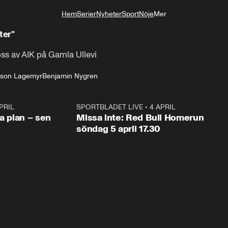
Hem
Serier
Nyheter
Sport
Nöje
Mer
Livsstil
ter"
ss av AIK på Gamla Ullevi
lsson Lagemyr
Benjamin Nygren
PRIL
1:03
SPORTBLADET LIVE
•
4 APRIL
1:0
va plan – sen
Missa inte: Red Bull Homerun
söndag 5 april 17.30