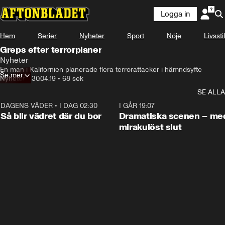
Logga in
Hem
Serier
Nyheter
Sport
Nöje
Livsstil
Greps efter terrorplaner
Nyheter
En man i Kalifornien planerade flera terrorattacker i hämndsyfte
Se mer
Nyheter
•
30.04.19
•
68 sek
SE ALLA
DAGENS VÄDER
•
I DAG 02:30
1:06
I GÅR 19:07
Så blir vädret där du bor
Dramatiska scenen – me
mirakulöst slut