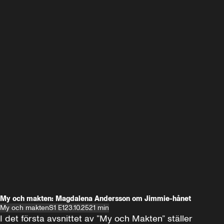
My och makten: Magdalena Andersson om Jimmie-hånet
My och makten
S1 E1
23.10.25
21 min
I det första avsnittet av ”My och Makten” ställer 