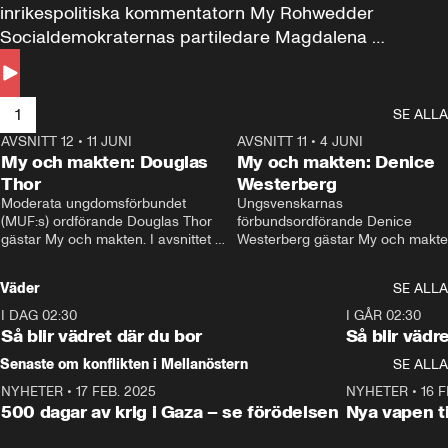
inrikespolitiska kommentatorn My Rohwedder 
Socialdemokraternas partiledare Magdalena 
Andersson till svars.
1
SE ALLA
AVSNITT 12
•
11 JUNI
26:27
AVSNITT 11
•
4 JUNI
2
My och makten: Douglas
My och makten: Denice
Thor
Westerberg
Moderata ungdomsförbundet 
Ungsvenskarnas 
(MUF:s) ordförande Douglas Thor 
förbundsordförande Denice 
gästar My och makten. I avsnittet 
Westerberg gästar My och makten.
diskuteras tonårsutvisningarna och 
avsnittet diskuteras migrationsfrå
hur Moderaterna ska locka väljare till 
och hur SD ska locka kvinnliga 
Väder
SE ALLA
valet i höst. 
väljare. 
I DAG 02:30
1:06
I GÅR 02:30
Så blir vädret där du bor
Så blir vädr
Senaste om konflikten i Mellanöstern
SE ALLA
NYHETER
•
17 FEB. 2025
0:45
NYHETER
•
16 F
500 dagar av krig i Gaza – se förödelsen
Nya vapen ti