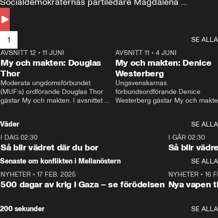
Socialdemokraternas partiledare Magdalena 
Andersson till svars.
1
SE ALLA
AVSNITT 12
•
11 JUNI
26:27
AVSNITT 11
•
4 JUNI
2
My och makten: Douglas
My och makten: Denice
Thor
Westerberg
Moderata ungdomsförbundet 
Ungsvenskarnas 
(MUF:s) ordförande Douglas Thor 
förbundsordförande Denice 
gästar My och makten. I avsnittet 
Westerberg gästar My och makten.
diskuteras tonårsutvisningarna och 
avsnittet diskuteras migrationsfrå
hur Moderaterna ska locka väljare till 
och hur SD ska locka kvinnliga 
Väder
SE ALLA
valet i höst. 
väljare. 
I DAG 02:30
1:06
I GÅR 02:30
Så blir vädret där du bor
Så blir vädr
Senaste om konflikten i Mellanöstern
SE ALLA
NYHETER
•
17 FEB. 2025
0:45
NYHETER
•
16 F
500 dagar av krig i Gaza – se förödelsen
Nya vapen ti
200 sekunder
SE ALLA