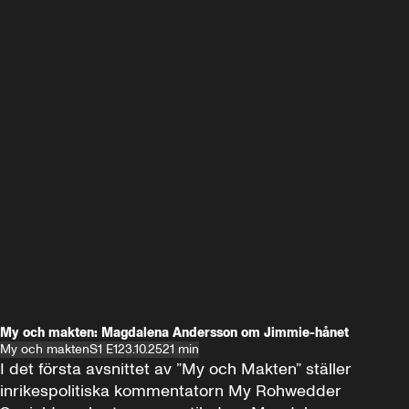
My och makten: Magdalena Andersson om Jimmie-hånet
My och makten
S1 E1
23.10.25
21 min
I det första avsnittet av ”My och Makten” ställer 
inrikespolitiska kommentatorn My Rohwedder 