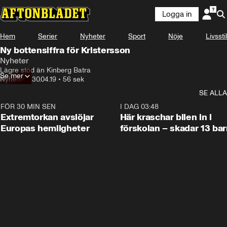
Logga in
Hem
Serier
Nyheter
Sport
Nöje
Livsstil
Ny bottensiffra för Kristersson
Nyheter
Lägre stöd än Kinberg Batra
Se mer
Nyheter
•
30.04.19
•
56 sek
SE ALLA
FÖR 30 MIN SEN
0:53
I DAG 03:48
Extremtorkan avslöjar
Här kraschar bilen in i
Europas hemligheter
förskolan – skadar 13 bar