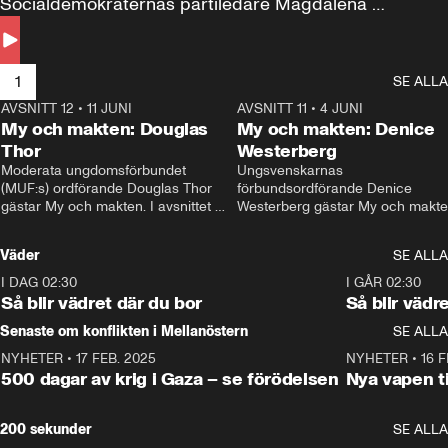
Socialdemokraternas partiledare Magdalena 
Andersson till svars.
1
SE ALLA
AVSNITT 12
•
11 JUNI
26:27
AVSNITT 11
•
4 JUNI
2
My och makten: Douglas
My och makten: Denice
Thor
Westerberg
Moderata ungdomsförbundet 
Ungsvenskarnas 
(MUF:s) ordförande Douglas Thor 
förbundsordförande Denice 
gästar My och makten. I avsnittet 
Westerberg gästar My och makten.
diskuteras tonårsutvisningarna och 
avsnittet diskuteras migrationsfrå
hur Moderaterna ska locka väljare till 
och hur SD ska locka kvinnliga 
Väder
SE ALLA
valet i höst. 
väljare. 
I DAG 02:30
1:06
I GÅR 02:30
Så blir vädret där du bor
Så blir vädr
Senaste om konflikten i Mellanöstern
SE ALLA
NYHETER
•
17 FEB. 2025
0:45
NYHETER
•
16 F
500 dagar av krig i Gaza – se förödelsen
Nya vapen ti
200 sekunder
SE ALLA