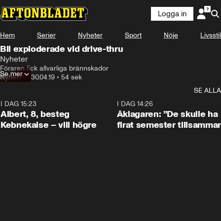
Logga in
Hem
Serier
Nyheter
Sport
Nöje
Livsstil
Bil exploderade vid drive-thru
Nyheter
Föraren fick allvarliga brännskador
Se mer
Nyheter
•
30.04.19
•
54 sek
SE ALLA
I DAG 15:23
0:54
I DAG 14:26
Albert, 8, besteg
Åklagaren: ”De skulle ha
Kebnekaise – vill högre
firat semester tillsamma