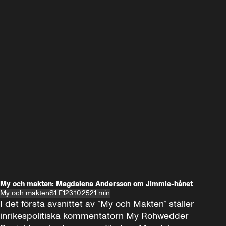
My och makten: Magdalena Andersson om Jimmie-hånet
My och makten
S1 E1
23.10.25
21 min
I det första avsnittet av ”My och Makten” ställer 
inrikespolitiska kommentatorn My Rohwedder 