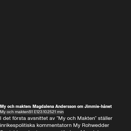
My och makten: Magdalena Andersson om Jimmie-hånet
My och makten
S1 E1
23.10.25
21 min
I det första avsnittet av ”My och Makten” ställer 
inrikespolitiska kommentatorn My Rohwedder 