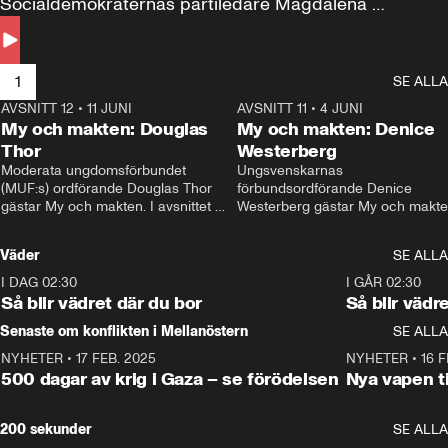
Socialdemokraternas partiledare Magdalena 
Andersson till svars.
1
SE ALLA
AVSNITT 12
•
11 JUNI
26:27
AVSNITT 11
•
4 JUNI
2
My och makten: Douglas
My och makten: Denice
Thor
Westerberg
Moderata ungdomsförbundet 
Ungsvenskarnas 
(MUF:s) ordförande Douglas Thor 
förbundsordförande Denice 
gästar My och makten. I avsnittet 
Westerberg gästar My och makten.
diskuteras tonårsutvisningarna och 
avsnittet diskuteras migrationsfrå
hur Moderaterna ska locka väljare till 
och hur SD ska locka kvinnliga 
Väder
SE ALLA
valet i höst. 
väljare. 
I DAG 02:30
1:06
I GÅR 02:30
Så blir vädret där du bor
Så blir vädr
Senaste om konflikten i Mellanöstern
SE ALLA
NYHETER
•
17 FEB. 2025
0:45
NYHETER
•
16 F
500 dagar av krig i Gaza – se förödelsen
Nya vapen ti
200 sekunder
SE ALLA