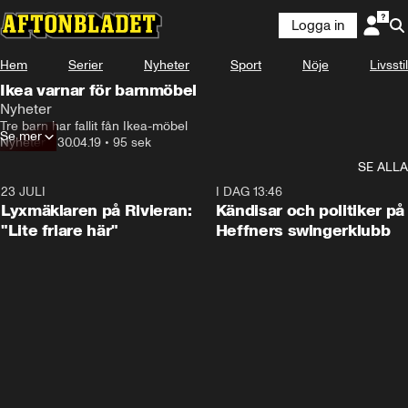
Logga in
Hem
Serier
Nyheter
Sport
Nöje
Livsstil
Ikea varnar för barnmöbel
Nyheter
Tre barn har fallit fån Ikea-möbel
Se mer
Nyheter
•
30.04.19
•
95 sek
SE ALLA
23 JULI
2:02
I DAG 13:46
Lyxmäklaren på Rivieran:
Kändisar och politiker på
"Lite friare här"
Heffners swingerklubb