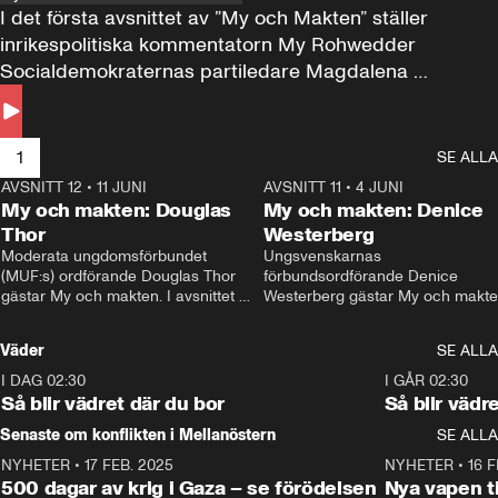
I det första avsnittet av ”My och Makten” ställer 
inrikespolitiska kommentatorn My Rohwedder 
Socialdemokraternas partiledare Magdalena 
Andersson till svars.
1
SE ALLA
AVSNITT 12
•
11 JUNI
26:27
AVSNITT 11
•
4 JUNI
2
My och makten: Douglas
My och makten: Denice
Thor
Westerberg
Moderata ungdomsförbundet 
Ungsvenskarnas 
(MUF:s) ordförande Douglas Thor 
förbundsordförande Denice 
gästar My och makten. I avsnittet 
Westerberg gästar My och makten.
diskuteras tonårsutvisningarna och 
avsnittet diskuteras migrationsfrå
hur Moderaterna ska locka väljare till 
och hur SD ska locka kvinnliga 
Väder
SE ALLA
valet i höst. 
väljare. 
I DAG 02:30
1:06
I GÅR 02:30
Så blir vädret där du bor
Så blir vädr
Senaste om konflikten i Mellanöstern
SE ALLA
NYHETER
•
17 FEB. 2025
0:45
NYHETER
•
16 F
500 dagar av krig i Gaza – se förödelsen
Nya vapen ti