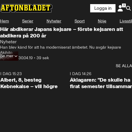
Logga in
Hem
Serier
Nyheter
Sport
Nöje
Livsstil
Här abdikerar Japans kejsare – förste kejsaren att
abdikera på 200 år
Nyheter
Han blev känd för att ha moderniserat ämbetet. Nu avgår kejsare 
Akihito.
Se mer
Nyheter
•
30.04.19
•
39 sek
SE ALLA
I DAG 15:23
0:54
I DAG 14:26
Albert, 8, besteg
Åklagaren: ”De skulle ha
Kebnekaise – vill högre
firat semester tillsamma