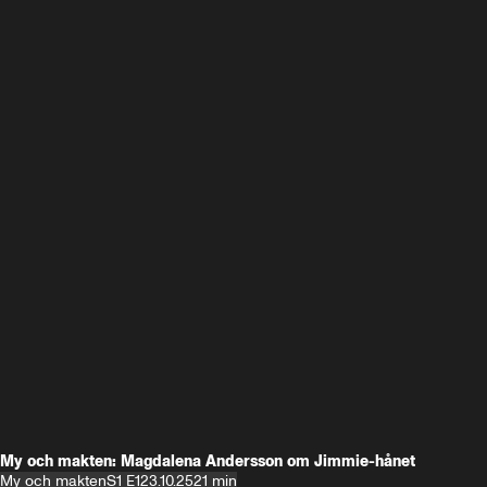
My och makten: Magdalena Andersson om Jimmie-hånet
My och makten
S1 E1
23.10.25
21 min