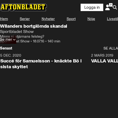
Logga in
Hem
Serier
Nyheter
Sport
Nöje
Livsstil
Wilanders bortglömda skandal
Sportbladet Show
Minns ni stjärnans felsteg?
Se mer
Sportbladet Show
•
18.07.16
•
140 min
Senast
SE ALLA
5 DEC. 2020
1:01
2 MARS 2019
Succé för Samuelsson - knäckte Bö i
VALLA VALLA:
sista skyttet