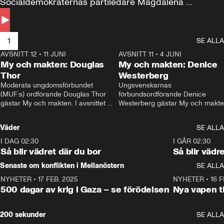
Socialdemokraternas partiledare Magdalena 
Andersson till svars.
1
SE ALLA
AVSNITT 12
•
11 JUNI
26:27
AVSNITT 11
•
4 JUNI
2
My och makten: Douglas
My och makten: Denice
Thor
Westerberg
Moderata ungdomsförbundet 
Ungsvenskarnas 
(MUF:s) ordförande Douglas Thor 
förbundsordförande Denice 
gästar My och makten. I avsnittet 
Westerberg gästar My och makten.
diskuteras tonårsutvisningarna och 
avsnittet diskuteras migrationsfrå
hur Moderaterna ska locka väljare till 
och hur SD ska locka kvinnliga 
Väder
SE ALLA
valet i höst. 
väljare. 
I DAG 02:30
1:06
I GÅR 02:30
Så blir vädret där du bor
Så blir vädr
Senaste om konflikten i Mellanöstern
SE ALLA
NYHETER
•
17 FEB. 2025
0:45
NYHETER
•
16 F
500 dagar av krig i Gaza – se förödelsen
Nya vapen ti
200 sekunder
SE ALLA