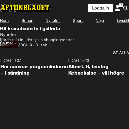
Logga in
Hem
Serier
Nyheter
Sport
Nöje
Livsstil
Bil kraschade in i galleria
Nyheter
Körde rakt in i det tyska shoppingcentret
Se mer
Nyheter
•
30.04.19
•
31 sek
SE ALLA
I DAG 19:07
0:45
I DAG 15:23
Här somnar programledaren
Albert, 8, besteg
– i sändning
Kebnekaise – vill högre