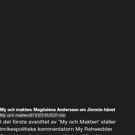
My och makten: Magdalena Andersson om Jimmie-hånet
My och makten
S1 E1
23.10.25
21 min
I det första avsnittet av ”My och Makten” ställer 
inrikespolitiska kommentatorn My Rohwedder 