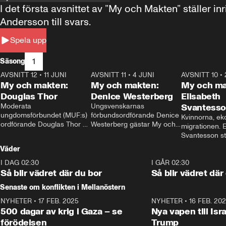
I det första avsnittet av ”My och Makten” ställe
Andersson till svars.
Spela upp
1
Säsong
AVSNITT 12
•
11 JUNI
26:27
AVSNITT 11
•
4 JUNI
23:40
AVSNITT 10
•
My och makten:
My och makten:
My och ma
Douglas Thor
Denice Westerberg
Elisabeth
Moderata 
Ungsvenskarnas 
Svantess
ungdomsförbundet (MUF:s) 
förbundsordförande Denice 
Kvinnorna, ek
ordförande Douglas Thor 
Westerberg gästar My och 
migrationen. E
gästar My och makten. I 
makten. I avsnittet 
Svantesson stäl
avsnittet diskuteras 
diskuteras migrationsfrågan 
när finansmini
Väder
tonårsutvisningarna och hur 
och hur SD ska locka 
Moderaterna ska locka 
kvinnliga väljare. 
I DAG 02:30
1:06
I GÅR 02:30
väljare till valet i höst. 
Så blir vädret där du bor
Så blir vädret där
Senaste om konflikten i Mellanöstern
NYHETER
•
17 FEB. 2025
0:45
NYHETER
•
16 FEB. 20
500 dagar av krig i Gaza – se
Nya vapen till Isr
förödelsen
Trump