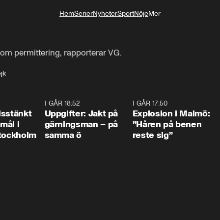
Hem
Serier
Nyheter
Sport
Nöje
Mer
Livsstil
 om permittering, rapporterar VG.
jk
0:35
I GÅR 18:52
0:33
I GÅR 17:50
1:1
isstänkt
Uppgifter: Jakt på
Explosion i Malmö:
emål i
gärningsman – på
”Håren på benen
Stockholm
samma ö
reste sig”