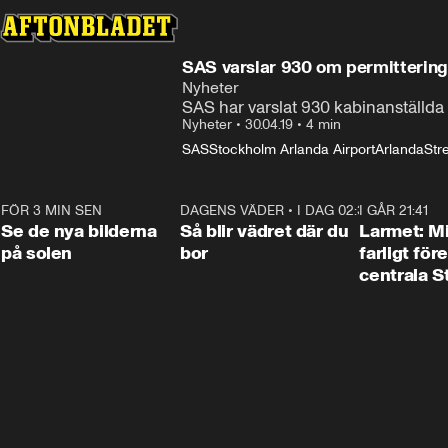
SAS varslar 930 om permittering
Nyheter
SAS har varslat 930 kabinanställda
Nyheter
•
30.04.19
•
4 min
SAS
Stockholm Arlanda Airport
Arlanda
Stre
FÖR 3 MIN SEN
0:19
DAGENS VÄDER
•
I DAG 02:30
1:06
I GÅR 21:41
Se de nya bilderna
Så blir vädret där du
Larmet: M
på solen
bor
farligt för
centrala 