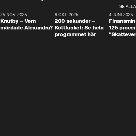
SE ALLA
3
25 NOV. 2025
31:05
8 OKT. 2025
4:29
4 JUNI 2025
Knutby – Vem
200 sekunder –
Finansmin
mördade Alexandra?
Köttfusket: Se hela
125 procent
programmet här
"Skattever
viktig uppg