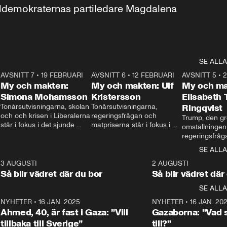
aldemokraternas partiledare Magdalena 
SE ALLA
7
AVSNITT 7
•
19 FEBRUARI
24:30
AVSNITT 6
•
12 FEBRUARI
27:30
AVSNITT 5
•
My och makten:
My och makten: Ulf
My och ma
Simona Mohamsson
Kristersson
Elisabeth
 
Tonårsutvisningarna, skolan 
Tonårsutvisningarna, 
Ringqvist
och och krisen i Liberalerna 
regeringsfrågan och 
Trump, den gr
står i fokus i det sjunde 
matpriserna står i fokus i 
omställningen
avsnittet av ”My och 
det sjätte avsnittet av ”My 
regeringsfråga
makten”. Se när 
och makten”. Se när 
centrum i det 
SE ALLA
Aftonbladets inrikespolitiska 
Aftonbladets inrikespolitiska 
avsnittet av ”
kommentator My 
kommentator My 
6
3 AUGUSTI
1:06
2 AUGUSTI
Makten”. Se nä
Rohwedder ställer 
Rohwedder ställer 
Så blir vädret där du bor
Så blir vädret där
Aftonbladets in
utbildnings- och 
statsminister Ulf Kristersson 
kommentator 
SE ALLA
integrationsminister Simona 
till svars.
Rohwedder stäl
Mohamsson till svars.
Centerpartiets
2
NYHETER
•
16 JAN. 2025
1:01
NYHETER
•
16 JAN. 20
Thand Ring till
Ahmed, 40, är fast i Gaza: ”Vill
Gazaborna: ”Vad s
tillbaka till Sverige”
till?”