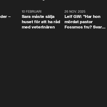
4:24
10 FEBRUARI
4:13
26 NOV. 2025
8:1
der –
Sara måste sälja
Leif GW: ”Har hon
huset för att ha råd
mördat pastor
med veterinären
Fossmos fru? Svar
nej.”