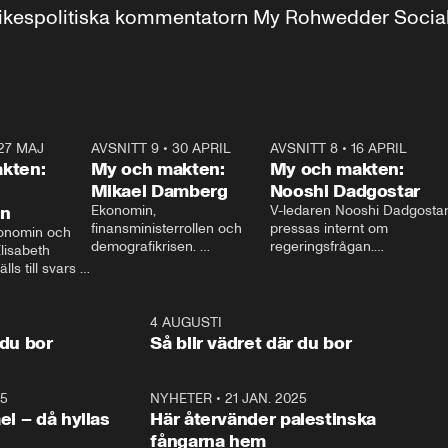
r inrikespolitiska kommentatorn My Rohwedder Soci
27 MAJ
3:51
AVSNITT 9
•
30 APRIL
24:00
AVSNITT 8
•
16 APRIL
25:1
kten:
My och makten:
My och makten:
Mikael Damberg
Nooshi Dadgostar
on
Ekonomin, 
V-ledaren Nooshi Dadgostar
finansministerrollen och 
pressas internt om 
onomin och 
demografikrisen. 
regeringsfrågan.

lisabeth 
Oppositionen ställs till svars 
I Aftonbladets 
ls till svars 
när Socialdemokraternas 
partiledarutfrågning ”My 
stern gästar 
Mikael Damberg gästar My 
och Makten” sätter hon ner 
My och Makten. 
och Makten. 
foten mot kritikerna:

1:06
4 AUGUSTI
1:0
– Vi ställer upp i val. Ska vi 
 du bor
Så blir vädret där du bor
vara med så sitter vi förstås 
25
1:22
NYHETER
•
21 JAN. 2025
0:5
ael – då hyllas
Här återvänder palestinska
fångarna hem