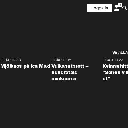
Logga in
SE ALLA
0
I GÅR 12:33
0:24
I GÅR 11:08
0:27
I GÅR 10:22
Mjölkaos på Ica Maxi
Vulkanutbrott –
Kvinna hit
hundratals
”Sonen vill
evakueras
ut”