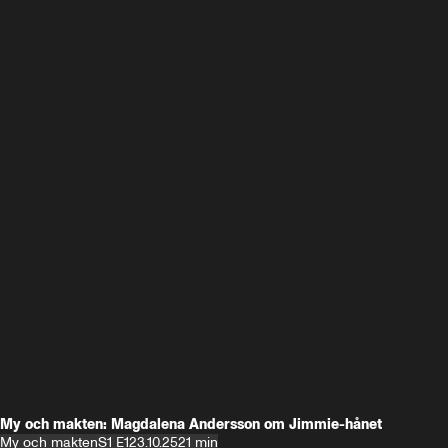
My och makten: Magdalena Andersson om Jimmie-hånet
My och makten
S1 E1
23.10.25
21 min