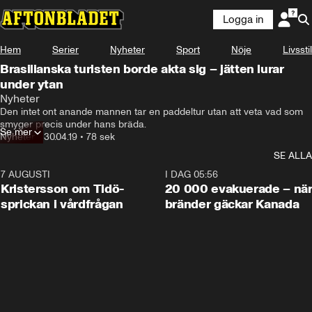
Logga in
Hem
Serier
Nyheter
Sport
Nöje
Livsstil
Brasilianska turisten borde akta sig – jätten lurar
under ytan
Nyheter
Den intet ont anande mannen tar en paddeltur utan att veta vad som 
smyger precis under hans bräda.
Se mer
Nyheter
•
30.04.19
•
78 sek
SE ALLA
7 AUGUSTI
0:42
I DAG 05:56
Kristersson om Tidö-
20 000 evakuerade – nä
sprickan i vårdfrågan
bränder gäckar Kanada