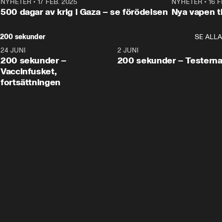
NYHETER
•
17 FEB. 2025
0:45
NYHETER
•
16 F
500 dagar av krig i Gaza – se förödelsen
Nya vapen ti
200 sekunder
SE ALLA
24 JUNI
5:00
2 JUNI
200 sekunder –
200 sekunder – Testern
Vaccinfusket,
fortsättningen