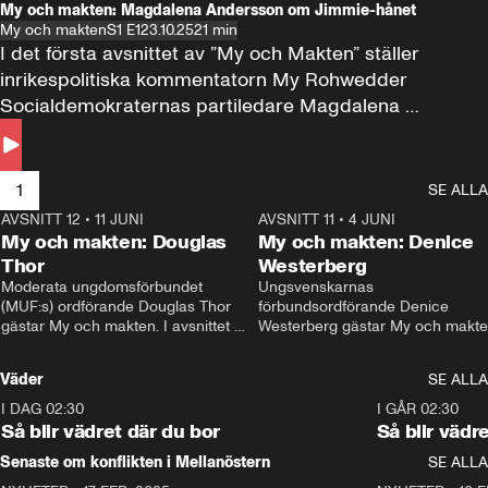
My och makten: Magdalena Andersson om Jimmie-hånet
My och makten
S1 E1
23.10.25
21 min
I det första avsnittet av ”My och Makten” ställer 
inrikespolitiska kommentatorn My Rohwedder 
Socialdemokraternas partiledare Magdalena 
Andersson till svars.
1
SE ALLA
AVSNITT 12
•
11 JUNI
26:27
AVSNITT 11
•
4 JUNI
2
My och makten: Douglas
My och makten: Denice
Thor
Westerberg
Moderata ungdomsförbundet 
Ungsvenskarnas 
(MUF:s) ordförande Douglas Thor 
förbundsordförande Denice 
gästar My och makten. I avsnittet 
Westerberg gästar My och makten.
diskuteras tonårsutvisningarna och 
avsnittet diskuteras migrationsfrå
hur Moderaterna ska locka väljare till 
och hur SD ska locka kvinnliga 
Väder
SE ALLA
valet i höst. 
väljare. 
I DAG 02:30
1:06
I GÅR 02:30
Så blir vädret där du bor
Så blir vädr
Senaste om konflikten i Mellanöstern
SE ALLA