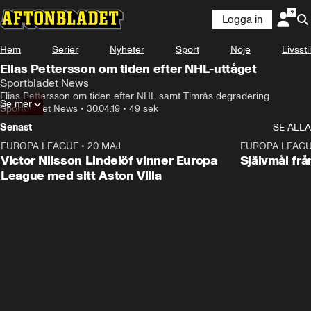
Logga in
Hem
Serier
Nyheter
Sport
Nöje
Livsstil
Elias Pettersson om tiden efter NHL-uttåget
Sportbladet News
Elias Pettersson om tiden efter NHL samt Timrås degradering
Se mer
Sportbladet News
•
30.04.19
•
49 sek
Senast
SE ALLA
EUROPA LEAGUE
•
20 MAJ
1:32
EUROPA LEAG
Victor Nilsson Lindelöf vinner Europa
Självmål frå
League med sitt Aston Villa