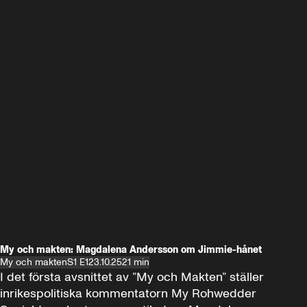
My och makten: Magdalena Andersson om Jimmie-hånet
My och makten
S1 E1
23.10.25
21 min
I det första avsnittet av ”My och Makten” ställer 
inrikespolitiska kommentatorn My Rohwedder 