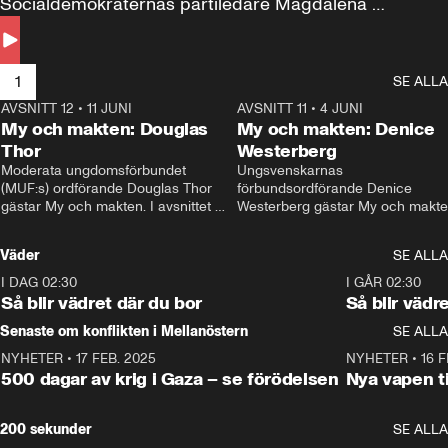
Socialdemokraternas partiledare Magdalena 
Andersson till svars.
1
SE ALLA
AVSNITT 12
•
11 JUNI
26:27
AVSNITT 11
•
4 JUNI
2
My och makten: Douglas
My och makten: Denice
Thor
Westerberg
Moderata ungdomsförbundet 
Ungsvenskarnas 
(MUF:s) ordförande Douglas Thor 
förbundsordförande Denice 
gästar My och makten. I avsnittet 
Westerberg gästar My och makten.
diskuteras tonårsutvisningarna och 
avsnittet diskuteras migrationsfrå
hur Moderaterna ska locka väljare till 
och hur SD ska locka kvinnliga 
Väder
SE ALLA
valet i höst. 
väljare. 
I DAG 02:30
1:06
I GÅR 02:30
Så blir vädret där du bor
Så blir vädr
Senaste om konflikten i Mellanöstern
SE ALLA
NYHETER
•
17 FEB. 2025
0:45
NYHETER
•
16 F
500 dagar av krig i Gaza – se förödelsen
Nya vapen ti
200 sekunder
SE ALLA