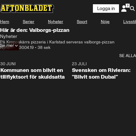
Logga in
Hem
Serier
Nyheter
Sport
Nöje
Livsstil
Här är den: Valborgs-pizzan
Nyheter
På Kroppskärrs pizzeria i Karlstad serveras valborgs-pizzan
Se mer
Nyheter
•
30.04.19
•
38 sek
SE ALLA
30 JUNI
1:24
23 JULI
Kommunen som blivit en
Svensken om Rivieran:
tillflyktsort för skuldsatta
"Blivit som Dubai"