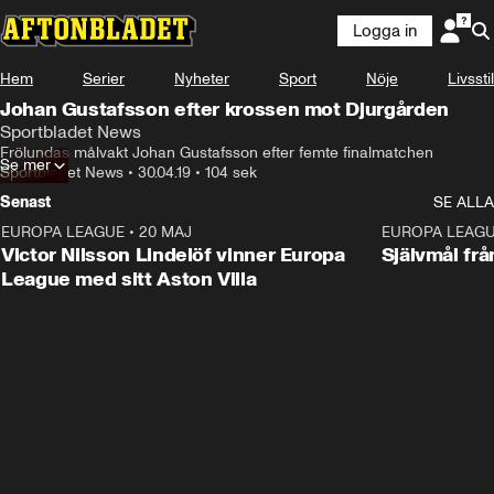
Logga in
Hem
Serier
Nyheter
Sport
Nöje
Livsstil
Johan Gustafsson efter krossen mot Djurgården
Sportbladet News
Frölundas målvakt Johan Gustafsson efter femte finalmatchen
Se mer
Sportbladet News
•
30.04.19
•
104 sek
Senast
SE ALLA
EUROPA LEAGUE
•
20 MAJ
1:32
EUROPA LEAG
Victor Nilsson Lindelöf vinner Europa
Självmål frå
League med sitt Aston Villa