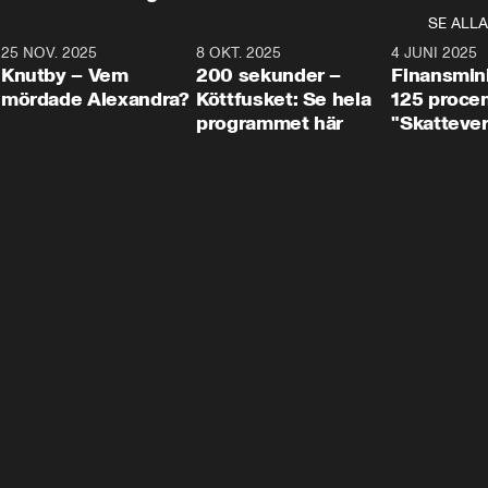
SE ALLA
3
25 NOV. 2025
31:05
8 OKT. 2025
4:29
4 JUNI 2025
Knutby – Vem
200 sekunder –
Finansmin
mördade Alexandra?
Köttfusket: Se hela
125 procent
programmet här
"Skattever
viktig uppg