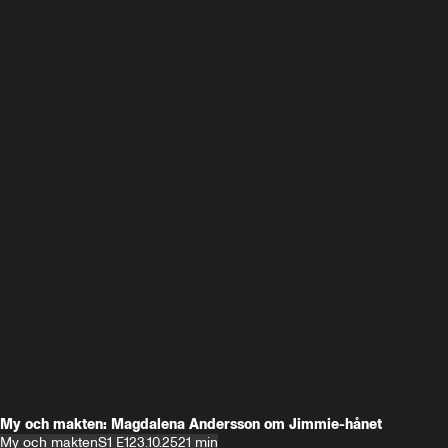
My och makten: Magdalena Andersson om Jimmie-hånet
My och makten
S1 E1
23.10.25
21 min