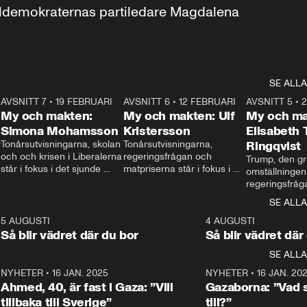
aldemokraternas partiledare Magdalena 
SE ALLA
7
AVSNITT 7
•
19 FEBRUARI
24:30
AVSNITT 6
•
12 FEBRUARI
27:30
AVSNITT 5
•
My och makten:
My och makten: Ulf
My och ma
Simona Mohamsson
Kristersson
Elisabeth
 
Tonårsutvisningarna, skolan 
Tonårsutvisningarna, 
Ringqvist
och och krisen i Liberalerna 
regeringsfrågan och 
Trump, den gr
står i fokus i det sjunde 
matpriserna står i fokus i 
omställningen
avsnittet av ”My och 
det sjätte avsnittet av ”My 
regeringsfråga
makten”. Se när 
och makten”. Se när 
centrum i det 
SE ALLA
Aftonbladets inrikespolitiska 
Aftonbladets inrikespolitiska 
avsnittet av ”
kommentator My 
kommentator My 
6
5 AUGUSTI
1:06
4 AUGUSTI
Makten”. Se nä
Rohwedder ställer 
Rohwedder ställer 
Så blir vädret där du bor
Så blir vädret där
Aftonbladets in
utbildnings- och 
statsminister Ulf Kristersson 
kommentator 
SE ALLA
integrationsminister Simona 
till svars.
Rohwedder stäl
Mohamsson till svars.
Centerpartiets
2
NYHETER
•
16 JAN. 2025
1:01
NYHETER
•
16 JAN. 20
Thand Ring till
Ahmed, 40, är fast i Gaza: ”Vill
Gazaborna: ”Vad s
tillbaka till Sverige”
till?”