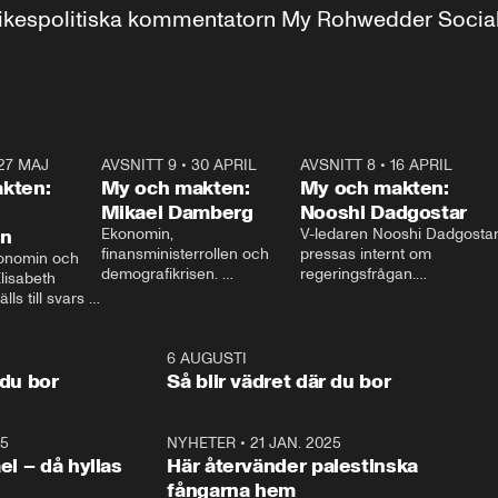
r inrikespolitiska kommentatorn My Rohwedder Soci
27 MAJ
3:51
AVSNITT 9
•
30 APRIL
24:00
AVSNITT 8
•
16 APRIL
25:1
kten:
My och makten:
My och makten:
Mikael Damberg
Nooshi Dadgostar
on
Ekonomin, 
V-ledaren Nooshi Dadgostar
finansministerrollen och 
pressas internt om 
onomin och 
demografikrisen. 
regeringsfrågan.

lisabeth 
Oppositionen ställs till svars 
I Aftonbladets 
ls till svars 
när Socialdemokraternas 
partiledarutfrågning ”My 
stern gästar 
Mikael Damberg gästar My 
och Makten” sätter hon ner 
My och Makten. 
och Makten. 
foten mot kritikerna:

1:06
6 AUGUSTI
1:0
– Vi ställer upp i val. Ska vi 
 du bor
Så blir vädret där du bor
vara med så sitter vi förstås 
25
1:22
NYHETER
•
21 JAN. 2025
0:5
ael – då hyllas
Här återvänder palestinska
fångarna hem