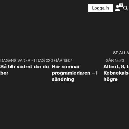
Logga in
SE ALLA
6
DAGENS VÄDER
•
I DAG 02:30
1:06
I GÅR 19:07
0:45
I GÅR 15:23
Så blir vädret där du
Här somnar
Albert, 8,
bor
programledaren – i
Kebnekaise
sändning
högre