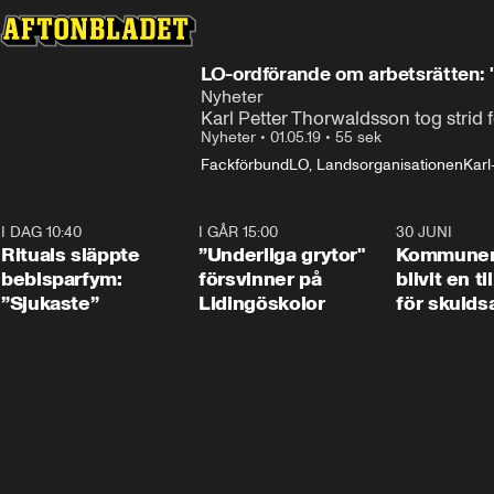
LO-ordförande om arbetsrätten: "
Nyheter
Karl Petter Thorwaldsson tog strid för
Nyheter
•
01.05.19
•
55 sek
Fackförbund
LO, Landsorganisationen
Karl
I DAG 10:40
1:01
I GÅR 15:00
1:07
30 JUNI
Rituals släppte
”Underliga grytor"
Kommune
bebisparfym:
försvinner på
blivit en ti
”Sjukaste”
Lidingöskolor
för skulds