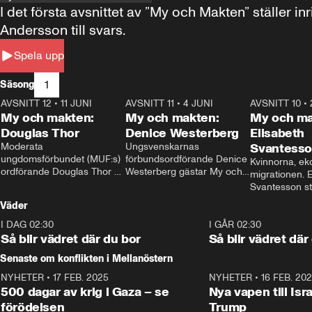
I det första avsnittet av ”My och Makten” ställe
Andersson till svars.
Spela upp
1
Säsong
AVSNITT 12
•
11 JUNI
26:27
AVSNITT 11
•
4 JUNI
23:40
AVSNITT 10
•
My och makten:
My och makten:
My och ma
Douglas Thor
Denice Westerberg
Elisabeth
Moderata 
Ungsvenskarnas 
Svantess
ungdomsförbundet (MUF:s) 
förbundsordförande Denice 
Kvinnorna, ek
ordförande Douglas Thor 
Westerberg gästar My och 
migrationen. E
gästar My och makten. I 
makten. I avsnittet 
Svantesson stäl
avsnittet diskuteras 
diskuteras migrationsfrågan 
när finansmini
Väder
tonårsutvisningarna och hur 
och hur SD ska locka 
Moderaterna ska locka 
kvinnliga väljare. 
I DAG 02:30
1:06
I GÅR 02:30
väljare till valet i höst. 
Så blir vädret där du bor
Så blir vädret där
Senaste om konflikten i Mellanöstern
NYHETER
•
17 FEB. 2025
0:45
NYHETER
•
16 FEB. 20
500 dagar av krig i Gaza – se
Nya vapen till Isr
förödelsen
Trump