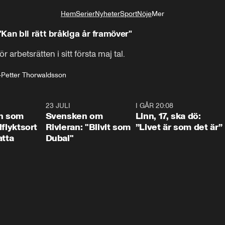
Hem
Serier
Nyheter
Sport
Nöje
Mer
Livsstil
Kan bli rätt bråkiga år framöver"
 arbetsrätten i sitt första maj tal.
-Petter Thorwaldsson
1:24
23 JULI
1:42
I GÅR 20:08
4:3
n som
Svensken om
Linn, 17, ska dö:
llflyktsort
Rivieran: "Blivit som
”Livet är som det är”
atta
Dubai"