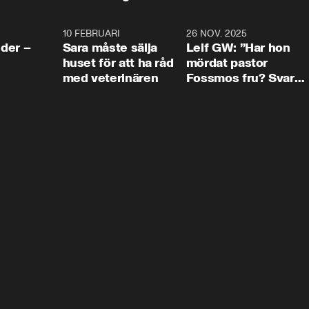
4:24
10 FEBRUARI
4:13
26 NOV. 2025
8:1
der –
Sara måste sälja
Leif GW: ”Har hon
huset för att ha råd
mördat pastor
med veterinären
Fossmos fru? Svar
nej.”