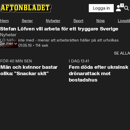
Logga in
Hem
Serier
Nyheter
Sport
Nöje
Livsstil
Stefan Löfven vill arbeta för ett tryggare Sverige
Nyheter
LO håller inte med - menar att arbetsrätten håller på att urholkas
Se mer
Nyheter
•
01.05.19
•
114 sek
SE ALLA
FÖR 40 MIN SEN
1:11
I DAG 13:41
Män och kvinnor bastar
Fem döda efter ukrainsk
olika: "Snackar skit"
drönarattack mot
bostadshus