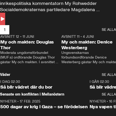
inrikespolitiska kommentatorn My Rohwedder 
Socialdemokraternas partiledare Magdalena 
Andersson till svars.
1
SE ALLA
AVSNITT 12
•
11 JUNI
26:27
AVSNITT 11
•
4 JUNI
2
My och makten: Douglas
My och makten: Denice
Thor
Westerberg
Moderata ungdomsförbundet 
Ungsvenskarnas 
(MUF:s) ordförande Douglas Thor 
förbundsordförande Denice 
gästar My och makten. I avsnittet 
Westerberg gästar My och makten.
diskuteras tonårsutvisningarna och 
avsnittet diskuteras migrationsfrå
hur Moderaterna ska locka väljare till 
och hur SD ska locka kvinnliga 
Väder
SE ALLA
valet i höst. 
väljare. 
I DAG 02:30
1:06
I GÅR 02:30
Så blir vädret där du bor
Så blir vädr
Senaste om konflikten i Mellanöstern
SE ALLA
NYHETER
•
17 FEB. 2025
0:45
NYHETER
•
16 F
500 dagar av krig i Gaza – se förödelsen
Nya vapen ti