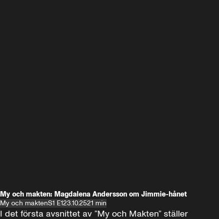
My och makten: Magdalena Andersson om Jimmie-hånet
My och makten
S1 E1
23.10.25
21 min
I det första avsnittet av ”My och Makten” ställer 