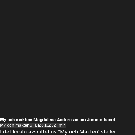
My och makten: Magdalena Andersson om Jimmie-hånet
My och makten
S1 E1
23.10.25
21 min
I det första avsnittet av ”My och Makten” ställer 