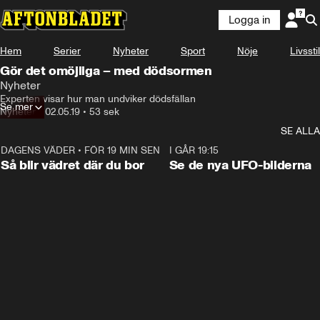
Logga in
Hem
Serier
Nyheter
Sport
Nöje
Livsstil
Gör det omöjliga – med dödsormen
Nyheter
Experten visar hur man undviker dödsfällan
Se mer
Nyheter
•
02.05.19
•
53 sek
SE ALLA
DAGENS VÄDER
•
FÖR 19 MIN SEN
1:06
I GÅR 19:15
Så blir vädret där du bor
Se de nya UFO-bilderna