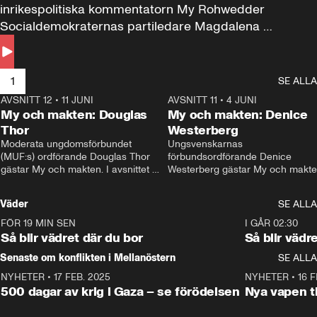
inrikespolitiska kommentatorn My Rohwedder 
Socialdemokraternas partiledare Magdalena 
Andersson till svars.
1
SE ALLA
AVSNITT 12
•
11 JUNI
26:27
AVSNITT 11
•
4 JUNI
2
My och makten: Douglas
My och makten: Denice
Thor
Westerberg
Moderata ungdomsförbundet 
Ungsvenskarnas 
(MUF:s) ordförande Douglas Thor 
förbundsordförande Denice 
gästar My och makten. I avsnittet 
Westerberg gästar My och makten.
diskuteras tonårsutvisningarna och 
avsnittet diskuteras migrationsfrå
hur Moderaterna ska locka väljare till 
och hur SD ska locka kvinnliga 
Väder
SE ALLA
valet i höst. 
väljare. 
FÖR 19 MIN SEN
1:06
I GÅR 02:30
Så blir vädret där du bor
Så blir vädr
Senaste om konflikten i Mellanöstern
SE ALLA
NYHETER
•
17 FEB. 2025
0:45
NYHETER
•
16 F
500 dagar av krig i Gaza – se förödelsen
Nya vapen ti