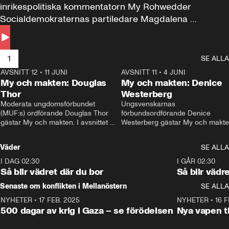
inrikespolitiska kommentatorn My Rohwedder 
Socialdemokraternas partiledare Magdalena 
Andersson till svars.
1
SE ALLA
AVSNITT 12
•
11 JUNI
26:27
AVSNITT 11
•
4 JUNI
2
My och makten: Douglas
My och makten: Denice
Thor
Westerberg
Moderata ungdomsförbundet 
Ungsvenskarnas 
(MUF:s) ordförande Douglas Thor 
förbundsordförande Denice 
gästar My och makten. I avsnittet 
Westerberg gästar My och makten.
diskuteras tonårsutvisningarna och 
avsnittet diskuteras migrationsfrå
hur Moderaterna ska locka väljare till 
och hur SD ska locka kvinnliga 
Väder
SE ALLA
valet i höst. 
väljare. 
I DAG 02:30
1:06
I GÅR 02:30
Så blir vädret där du bor
Så blir vädr
Senaste om konflikten i Mellanöstern
SE ALLA
NYHETER
•
17 FEB. 2025
0:45
NYHETER
•
16 F
500 dagar av krig i Gaza – se förödelsen
Nya vapen ti