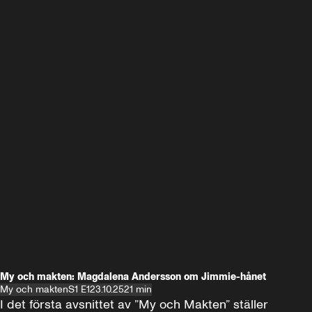
My och makten: Magdalena Andersson om Jimmie-hånet
My och makten
S1 E1
23.10.25
21 min
I det första avsnittet av ”My och Makten” ställer 