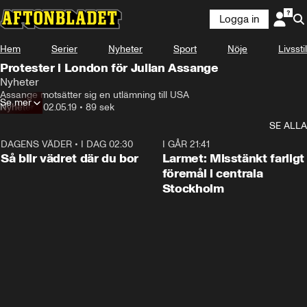
Logga in
Hem
Serier
Nyheter
Sport
Nöje
Livsstil
Protester i London för Julian Assange
Nyheter
Assange motsätter sig en utlämning till USA
Se mer
Nyheter
•
02.05.19
•
89 sek
SE ALLA
DAGENS VÄDER
•
I DAG 02:30
1:06
I GÅR 21:41
Så blir vädret där du bor
Larmet: Misstänkt farligt
föremål i centrala
Stockholm