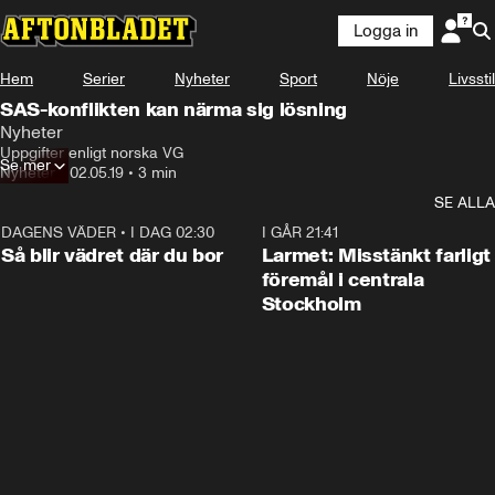
Logga in
Hem
Serier
Nyheter
Sport
Nöje
Livsstil
SAS-konflikten kan närma sig lösning
Nyheter
Uppgifter enligt norska VG
Se mer
Nyheter
•
02.05.19
•
3 min
SE ALLA
DAGENS VÄDER
•
I DAG 02:30
1:06
I GÅR 21:41
Så blir vädret där du bor
Larmet: Misstänkt farligt
föremål i centrala
Stockholm