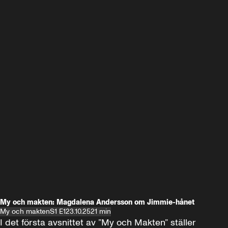
My och makten: Magdalena Andersson om Jimmie-hånet
My och makten
S1 E1
23.10.25
21 min
I det första avsnittet av ”My och Makten” ställer 