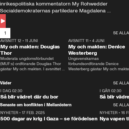
inrikespolitiska kommentatorn My Rohwedder 
Socialdemokraternas partiledare Magdalena 
Andersson till svars.
1
SE ALLA
AVSNITT 12
•
11 JUNI
26:27
AVSNITT 11
•
4 JUNI
2
My och makten: Douglas
My och makten: Denice
Thor
Westerberg
Moderata ungdomsförbundet 
Ungsvenskarnas 
(MUF:s) ordförande Douglas Thor 
förbundsordförande Denice 
gästar My och makten. I avsnittet 
Westerberg gästar My och makten.
diskuteras tonårsutvisningarna och 
avsnittet diskuteras migrationsfrå
hur Moderaterna ska locka väljare till 
och hur SD ska locka kvinnliga 
Väder
SE ALLA
valet i höst. 
väljare. 
I DAG 02:30
1:06
I GÅR 02:30
Så blir vädret där du bor
Så blir vädr
Senaste om konflikten i Mellanöstern
SE ALLA
NYHETER
•
17 FEB. 2025
0:45
NYHETER
•
16 F
500 dagar av krig i Gaza – se förödelsen
Nya vapen ti