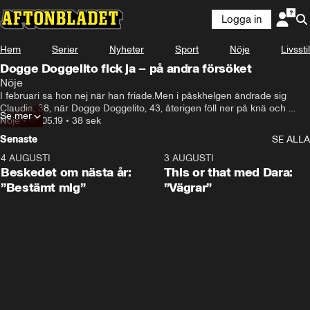
Logga in
Hem
Serier
Nyheter
Sport
Nöje
Livsstil
Dogge Doggelito fick ja – på andra försöket
Nöje
I februari sa hon nej när han friade.Men i påskhelgen ändrade sig 
Claudia, 38, när Dogge Doggelito, 43, återigen föll ner på knä och 
Se mer
ställde frågan.

Nöje
•
03.05.19
•
38 sek
– Hon är mitt livs kärlek och själsfrände, säger han.
Senaste
SE ALLA
4 AUGUSTI
0:24
3 AUGUSTI
Beskedet om nästa år:
This or that med Dara:
”Bestämt mig”
”Vägrar”