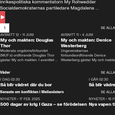
inrikespolitiska kommentatorn My Rohwedder 
Socialdemokraternas partiledare Magdalena 
Andersson till svars.
1
SE ALLA
AVSNITT 12
•
11 JUNI
26:27
AVSNITT 11
•
4 JUNI
2
My och makten: Douglas
My och makten: Denice
Thor
Westerberg
Moderata ungdomsförbundet 
Ungsvenskarnas 
(MUF:s) ordförande Douglas Thor 
förbundsordförande Denice 
gästar My och makten. I avsnittet 
Westerberg gästar My och makten.
diskuteras tonårsutvisningarna och 
avsnittet diskuteras migrationsfrå
hur Moderaterna ska locka väljare till 
och hur SD ska locka kvinnliga 
Väder
SE ALLA
valet i höst. 
väljare. 
I DAG 02:30
1:06
I GÅR 02:30
Så blir vädret där du bor
Så blir vädr
Senaste om konflikten i Mellanöstern
SE ALLA
NYHETER
•
17 FEB. 2025
0:45
NYHETER
•
16 F
500 dagar av krig i Gaza – se förödelsen
Nya vapen ti