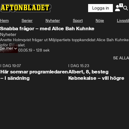
Logga in
Hem
Serier
Nyheter
Sport
Nöje
Livsstil
Snabba frågor – med Alice Bah Kuhnke
Nyheter
Anette Holmqvist frågar ut Miljöpartiets toppkandidat Alice Bah Kuhnke 
inför EU-valet.
Se mer
Nyheter
•
03.05.19
•
128 sek
SE ALLA
I DAG 19:07
0:45
I DAG 15:23
Här somnar programledaren
Albert, 8, besteg
– i sändning
Kebnekaise – vill högre