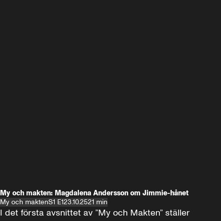
My och makten: Magdalena Andersson om Jimmie-hånet
My och makten
S1 E1
23.10.25
21 min
I det första avsnittet av ”My och Makten” ställer 