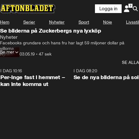
Logga in
Hem
Serier
Nyheter
Sport
Nöje
Livsstil
Se bilderna på Zuckerbergs nya lyxköp
Nyheter
Facebooks grundare och hans fru har lagt 59 miljoner dollar på 
villorna.
Se mer
Nyheter
•
03.05.19
•
47 sek
SE ALLA
I DAG 10:16
1:26
I DAG 08:20
Per-Inge fast i hemmet –
Se de nya bilderna på so
kan inte komma ut