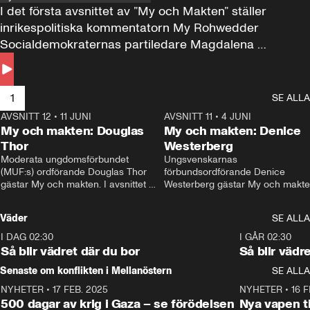
I det första avsnittet av ”My och Makten” ställer 
inrikespolitiska kommentatorn My Rohwedder 
Socialdemokraternas partiledare Magdalena 
Andersson till svars.
1
SE ALLA
AVSNITT 12
•
11 JUNI
26:27
AVSNITT 11
•
4 JUNI
2
My och makten: Douglas
My och makten: Denice
Thor
Westerberg
Moderata ungdomsförbundet 
Ungsvenskarnas 
(MUF:s) ordförande Douglas Thor 
förbundsordförande Denice 
gästar My och makten. I avsnittet 
Westerberg gästar My och makten.
diskuteras tonårsutvisningarna och 
avsnittet diskuteras migrationsfrå
hur Moderaterna ska locka väljare till 
och hur SD ska locka kvinnliga 
Väder
SE ALLA
valet i höst. 
väljare. 
I DAG 02:30
1:06
I GÅR 02:30
Så blir vädret där du bor
Så blir vädr
Senaste om konflikten i Mellanöstern
SE ALLA
NYHETER
•
17 FEB. 2025
0:45
NYHETER
•
16 F
500 dagar av krig i Gaza – se förödelsen
Nya vapen ti