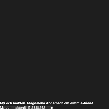
My och makten: Magdalena Andersson om Jimmie-hånet
My och makten
S1 E1
23.10.25
21 min