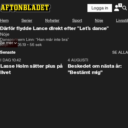
Logga in
Hem
Serier
Nyheter
Sport
Nöje
Livsstil
Därför flydde Lance direkt efter "Let’s dance"
Nöje
Danspartnern Linn: “Han mår inte bra”
Se mer
Nöje
•
03.05.19
•
56 sek
Senaste
SE ALLA
I DAG 10:42
1:04
4 AUGUSTI
Lasse Holm sätter plus på
Beskedet om nästa år:
livet
”Bestämt mig”