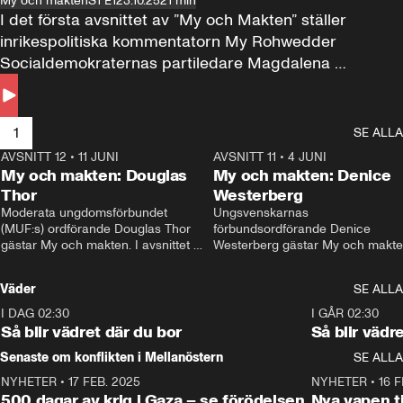
My och makten
S1 E1
23.10.25
21 min
I det första avsnittet av ”My och Makten” ställer 
inrikespolitiska kommentatorn My Rohwedder 
Socialdemokraternas partiledare Magdalena 
Andersson till svars.
1
SE ALLA
AVSNITT 12
•
11 JUNI
26:27
AVSNITT 11
•
4 JUNI
2
My och makten: Douglas
My och makten: Denice
Thor
Westerberg
Moderata ungdomsförbundet 
Ungsvenskarnas 
(MUF:s) ordförande Douglas Thor 
förbundsordförande Denice 
gästar My och makten. I avsnittet 
Westerberg gästar My och makten.
diskuteras tonårsutvisningarna och 
avsnittet diskuteras migrationsfrå
hur Moderaterna ska locka väljare till 
och hur SD ska locka kvinnliga 
Väder
SE ALLA
valet i höst. 
väljare. 
I DAG 02:30
1:06
I GÅR 02:30
Så blir vädret där du bor
Så blir vädr
Senaste om konflikten i Mellanöstern
SE ALLA
NYHETER
•
17 FEB. 2025
0:45
NYHETER
•
16 F
500 dagar av krig i Gaza – se förödelsen
Nya vapen ti