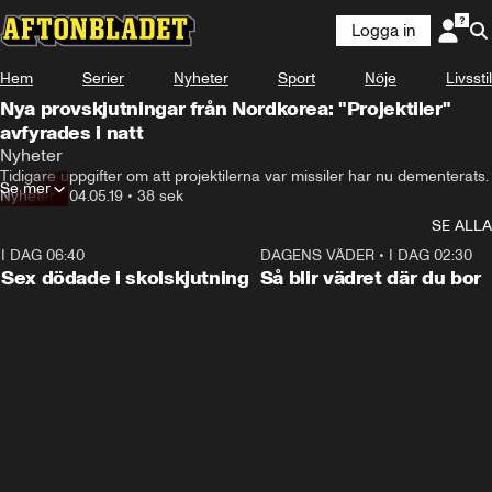
Logga in
Hem
Serier
Nyheter
Sport
Nöje
Livsstil
Nya provskjutningar från Nordkorea: "Projektiler"
avfyrades i natt
Nyheter
Tidigare uppgifter om att projektilerna var missiler har nu dementerats.
Se mer
Nyheter
•
04.05.19
•
38 sek
SE ALLA
I DAG 06:40
0:35
DAGENS VÄDER
•
I DAG 02:30
Sex dödade i skolskjutning
Så blir vädret där du bor