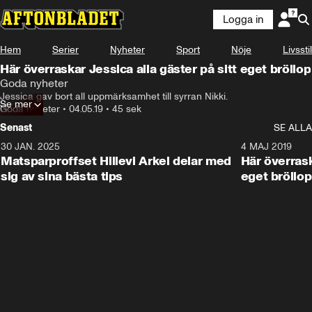
Logga in
Hem
Serier
Nyheter
Sport
Nöje
Livsstil
Här överraskar Jessica alla gäster på sitt eget bröllop
Goda nyheter
Jessica gav bort all uppmärksamhet till syrran Nikki.
Se mer
Goda nyheter
•
04.05.19
•
45 sek
Senast
SE ALLA
30 JAN. 2025
0:59
4 MAJ 2019
Matsparproffset Hillevi Arkel delar med
Här överrask
sig av sina bästa tips
eget bröllop