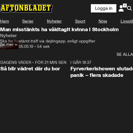
Logga in
Hem
Serier
Nyheter
Sport
Nöje
Livsstil
Man misstänkts ha våldtagit kvinna i Stockholm
Nyheter
Ska ha bestämt träff via dejtingapp, enligt uppgifter
Se mer
Nyheter
•
05.05.19
•
54 sek
SE ALLA
DAGENS VÄDER
•
FÖR 21 MIN SEN
1:06
I GÅR 18:37
Så blir vädret där du bor
Fyrverkerishowen slutade
panik – flera skadade