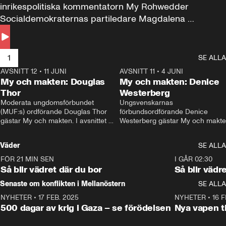
inrikespolitiska kommentatorn My Rohwedder 
Socialdemokraternas partiledare Magdalena 
Andersson till svars.
1
SE ALLA
AVSNITT 12
•
11 JUNI
26:27
AVSNITT 11
•
4 JUNI
2
My och makten: Douglas
My och makten: Denice
Thor
Westerberg
Moderata ungdomsförbundet 
Ungsvenskarnas 
(MUF:s) ordförande Douglas Thor 
förbundsordförande Denice 
gästar My och makten. I avsnittet 
Westerberg gästar My och makten.
diskuteras tonårsutvisningarna och 
avsnittet diskuteras migrationsfrå
hur Moderaterna ska locka väljare till 
och hur SD ska locka kvinnliga 
Väder
SE ALLA
valet i höst. 
väljare. 
FÖR 21 MIN SEN
1:06
I GÅR 02:30
Så blir vädret där du bor
Så blir vädr
Senaste om konflikten i Mellanöstern
SE ALLA
NYHETER
•
17 FEB. 2025
0:45
NYHETER
•
16 F
500 dagar av krig i Gaza – se förödelsen
Nya vapen ti