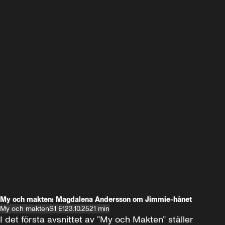
My och makten: Magdalena Andersson om Jimmie-hånet
My och makten
S1 E1
23.10.25
21 min
I det första avsnittet av ”My och Makten” ställer 