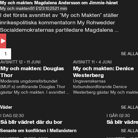
My och makten: Magdalena Andersson om Jimmie-hånet
My och makten
S1 E1
23.10.25
21 min
I det första avsnittet av ”My och Makten” ställer 
inrikespolitiska kommentatorn My Rohwedder 
Socialdemokraternas partiledare Magdalena 
Andersson till svars.
1
SE ALLA
AVSNITT 12
•
11 JUNI
26:27
AVSNITT 11
•
4 JUNI
2
My och makten: Douglas
My och makten: Denice
Thor
Westerberg
Moderata ungdomsförbundet 
Ungsvenskarnas 
(MUF:s) ordförande Douglas Thor 
förbundsordförande Denice 
gästar My och makten. I avsnittet 
Westerberg gästar My och makten.
diskuteras tonårsutvisningarna och 
avsnittet diskuteras migrationsfrå
hur Moderaterna ska locka väljare till 
och hur SD ska locka kvinnliga 
Väder
SE ALLA
valet i höst. 
väljare. 
I DAG 02:30
1:06
I GÅR 02:30
Så blir vädret där du bor
Så blir vädr
Senaste om konflikten i Mellanöstern
SE ALLA