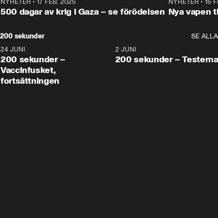
NYHETER
•
17 FEB. 2025
0:45
NYHETER
•
16 F
500 dagar av krig i Gaza – se förödelsen
Nya vapen ti
200 sekunder
SE ALLA
24 JUNI
5:00
2 JUNI
200 sekunder –
200 sekunder – Testern
Vaccinfusket,
fortsättningen