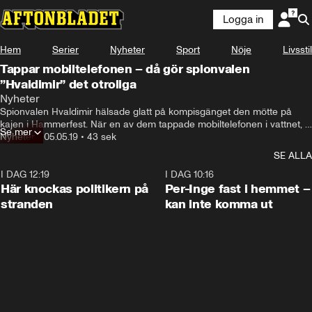
Logga in
Hem
Serier
Nyheter
Sport
Nöje
Livsstil
Tappar mobiltelefonen – då gör spionvalen
”Hvaldimir” det otroliga
Nyheter
Spionvalen Hvaldimir hälsade glatt på kompisgänget den mötte på 
kajen i Hammerfest. När en av dem tappade mobiltelefonen i vattnet, 
Se mer
skedde det otroliga.
Nyheter
•
05.05.19
•
43 sek
SE ALLA
I DAG 12:19
0:45
I DAG 10:16
Här knockas politikern på
Per-Inge fast i hemmet –
stranden
kan inte komma ut