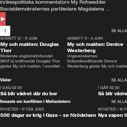
inrikespolitiska kommentatorn My Rohwedder 
Socialdemokraternas partiledare Magdalena 
Andersson till svars.
1
SE ALLA
AVSNITT 12
•
11 JUNI
26:27
AVSNITT 11
•
4 JUNI
2
My och makten: Douglas
My och makten: Denice
Thor
Westerberg
Moderata ungdomsförbundet 
Ungsvenskarnas 
(MUF:s) ordförande Douglas Thor 
förbundsordförande Denice 
gästar My och makten. I avsnittet 
Westerberg gästar My och makten.
diskuteras tonårsutvisningarna och 
avsnittet diskuteras migrationsfrå
hur Moderaterna ska locka väljare till 
och hur SD ska locka kvinnliga 
Väder
SE ALLA
valet i höst. 
väljare. 
I DAG 02:30
1:06
I GÅR 02:30
Så blir vädret där du bor
Så blir vädr
Senaste om konflikten i Mellanöstern
SE ALLA
NYHETER
•
17 FEB. 2025
0:45
NYHETER
•
16 F
500 dagar av krig i Gaza – se förödelsen
Nya vapen ti