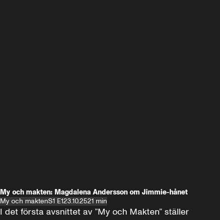
My och makten: Magdalena Andersson om Jimmie-hånet
My och makten
S1 E1
23.10.25
21 min
I det första avsnittet av ”My och Makten” ställer 