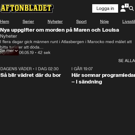
Logga in
Hem
Serier
Nyheter
Sport
Nöje
Livsstil
Nya uppgifter om morden på Maren och Louisa
Nyheter
I flera dagar gick männen runt i Atlasbergen i Marocko med målet att 
hitta turister att döda.

Se mer
Nyheter
•
06.05.19
•
42 sek
Flera gånger var de på väg att sätta sin plan i verket, men blev 
SE ALLA
avbrutna.
DAGENS VÄDER
•
I DAG 02:30
1:06
I GÅR 19:07
Så blir vädret där du bor
Här somnar programleda
– i sändning