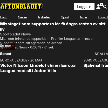
Logga in
Hem
Serier
Nyheter
Sport
Nöje
Livsstil
Misstaget som supportern lär få ångra resten av sitt
liv
Sportbladet News
Mitt i den brinnande toppstriden i Premier League lär minst en 
supporter ångra sitt agerande på arenan.
Se mer
Sportbladet News
•
07.05.19
•
61 sek
Senast
SE ALLA
EUROPA LEAGUE
•
20 MAJ
1:32
EUROPA LEAG
Victor Nilsson Lindelöf vinner Europa
Självmål frå
League med sitt Aston Villa