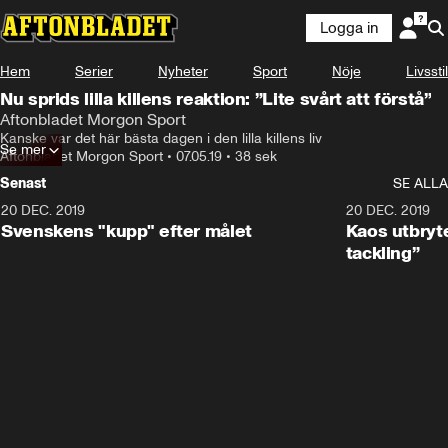
Logga in
Hem
Serier
Nyheter
Sport
Nöje
Livsstil
Nu sprids lilla killens reaktion: ”Lite svårt att förstå”
Aftonbladet Morgon Sport
Kanske var det här bästa dagen i den lilla killens liv
Se mer
Aftonbladet Morgon Sport
•
07.05.19
•
38 sek
Senast
SE ALLA
20 DEC. 2019
0:44
20 DEC. 2019
Svenskens "kupp" efter målet
Kaos utbryte
tackling”