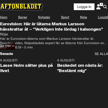
Logga in
Hem
Serier
Nyheter
Sport
Nöje
Livsstil
Eurovision: Här är låtarna Markus Larsson
hånskrattar åt – ”Verkligen inte lördag i kalsongen”
Nöje
Här är Eurovision-låtarna som Markus Larsson hånskrattar åt. 
Reaction video, Nöjesbladets expert får se låtarna från Eurovision song 
Se mer
contest för första gången.
Nöje
•
07.05.19
•
5 min
Senaste
SE ALLA
6 AUGUSTI
1:04
4 AUGUSTI
Lasse Holm sätter plus på
Beskedet om nästa år:
livet
”Bestämt mig”