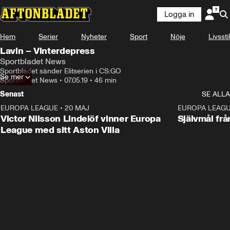
Logga in
Hem
Serier
Nyheter
Sport
Nöje
Livsstil
Lavin – Vinterdepress
Sportbladet News
Sportbladet sänder Elitserien i CS:GO
Se mer
Sportbladet News
•
07.05.19
•
46 min
Senast
SE ALLA
EUROPA LEAGUE
•
20 MAJ
1:32
EUROPA LEAG
Victor Nilsson Lindelöf vinner Europa
Självmål frå
League med sitt Aston Villa