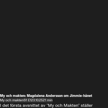
My och makten: Magdalena Andersson om Jimmie-hånet
My och makten
S1 E1
23.10.25
21 min
I det första avsnittet av ”My och Makten” ställer 