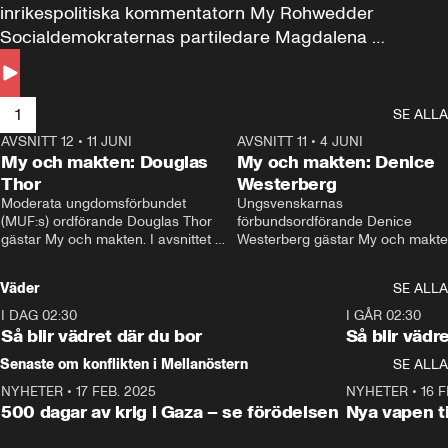
inrikespolitiska kommentatorn My Rohwedder 
Socialdemokraternas partiledare Magdalena 
Andersson till svars.
1
SE ALLA
AVSNITT 12
•
11 JUNI
26:27
AVSNITT 11
•
4 JUNI
2
My och makten: Douglas
My och makten: Denice
Thor
Westerberg
Moderata ungdomsförbundet 
Ungsvenskarnas 
(MUF:s) ordförande Douglas Thor 
förbundsordförande Denice 
gästar My och makten. I avsnittet 
Westerberg gästar My och makten.
diskuteras tonårsutvisningarna och 
avsnittet diskuteras migrationsfrå
hur Moderaterna ska locka väljare till 
och hur SD ska locka kvinnliga 
Väder
SE ALLA
valet i höst. 
väljare. 
I DAG 02:30
1:06
I GÅR 02:30
Så blir vädret där du bor
Så blir vädr
Senaste om konflikten i Mellanöstern
SE ALLA
NYHETER
•
17 FEB. 2025
0:45
NYHETER
•
16 F
500 dagar av krig i Gaza – se förödelsen
Nya vapen ti