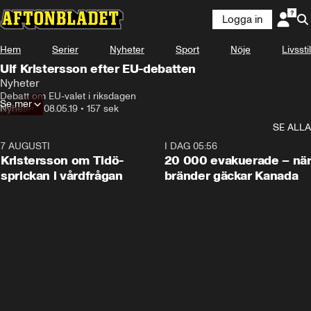
Logga in
Hem
Serier
Nyheter
Sport
Nöje
Livsstil
Ulf Kristersson efter EU-debatten
Nyheter
Debatt om EU-valet i riksdagen
Se mer
Nyheter
•
08.05.19
•
157 sek
SE ALLA
7 AUGUSTI
0:42
I DAG 05:56
Kristersson om Tidö-
20 000 evakuerade – nä
sprickan i vårdfrågan
bränder gäckar Kanada