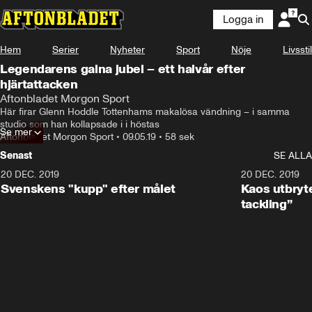
Logga in
Hem
Serier
Nyheter
Sport
Nöje
Livsstil
Legendarens galna jubel – ett halvår efter
hjärtattacken
Aftonbladet Morgon Sport
Här firar Glenn Hoddle Tottenhams makalösa vändning – i samma 
studio som han kollapsade i i höstas
Se mer
Aftonbladet Morgon Sport
•
09.05.19
•
58 sek
Senast
SE ALLA
20 DEC. 2019
0:44
20 DEC. 2019
Svenskens "kupp" efter målet
Kaos utbryte
tackling”