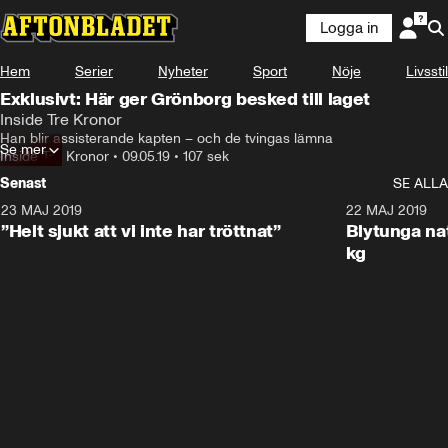
Logga in
Hem
Serier
Nyheter
Sport
Nöje
Livsstil
Exklusivt: Här ger Grönborg besked till laget
Inside Tre Kronor
Han blir assisterande kapten – och de tvingas lämna
Se mer
Inside Tre Kronor
•
09.05.19
•
107 sek
Senast
SE ALLA
23 MAJ 2019
4:31
22 MAJ 2019
”Helt sjukt att vi inte har tröttnat”
Blytunga natten – här 
kg