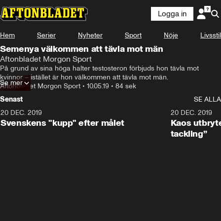
Logga in
Hem
Serier
Nyheter
Sport
Nöje
Livsstil
Semenya välkommen att tävla mot män
Aftonbladet Morgon Sport
På grund av sina höga halter testosteron förbjuds hon tävla mot 
kvinnor – istället är hon välkommen att tävla mot män.
Se mer
Aftonbladet Morgon Sport
•
10.05.19
•
84 sek
Senast
SE ALLA
20 DEC. 2019
0:44
20 DEC. 2019
Svenskens "kupp" efter målet
Kaos utbryte
tackling”