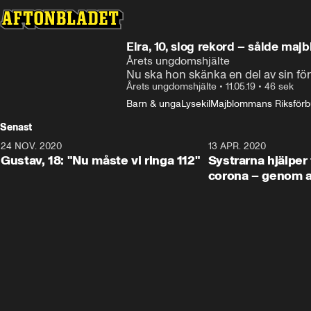
Eira, 10, slog rekord – sålde ma
Årets ungdomshjälte
Nu ska hon skänka en del av sin för
Årets ungdomshjälte
•
11.05.19
•
46 sek
Barn & unga
Lysekil
Majblommans Riksför
Senast
24 NOV. 2020
1:31
13 APR. 2020
Gustav, 18: "Nu måste vi ringa 112"
Systrarna hjälper 
corona – genom at