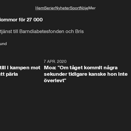
Hem
Serier
Nyheter
Sport
Nöje
Mer
Livsstil
jblommor för 27 000
tjänst till Barndiabetesfonden och Bris
bund
1:47
7 APR. 2020
1:5
till i kampen mot
Moa: "Om tåget kommit några
t pärla
sekunder tidigare kanske hon inte
överlevt"