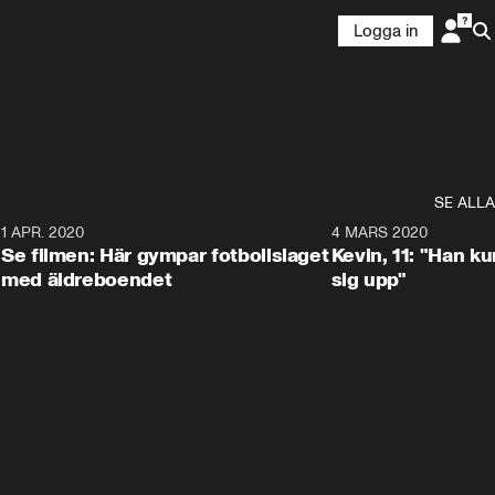
Logga in
SE ALLA
4
1 APR. 2020
0:59
4 MARS 2020
Se filmen: Här gympar fotbollslaget
Kevin, 11: "Han k
med äldreboendet
sig upp"