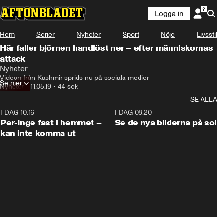
Logga in
Hem
Serier
Nyheter
Sport
Nöje
Livsstil
Här faller björnen handlöst ner – efter människornas
attack
Nyheter
Videon från Kashmir sprids nu på sociala medier
Se mer
Nyheter
•
11.05.19
•
44 sek
SE ALLA
I DAG 10:16
1:26
I DAG 08:20
Per-Inge fast i hemmet –
Se de nya bilderna på so
kan inte komma ut