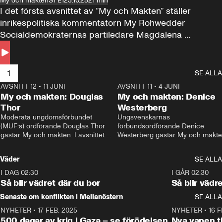
My och makten
S1 E1
23.10.25
21 min
I det första avsnittet av ”My och Makten” ställer 
inrikespolitiska kommentatorn My Rohwedder 
Socialdemokraternas partiledare Magdalena 
Andersson till svars.
1
SE ALLA
AVSNITT 12
•
11 JUNI
26:27
AVSNITT 11
•
4 JUNI
2
My och makten: Douglas
My och makten: Denice
Thor
Westerberg
Moderata ungdomsförbundet 
Ungsvenskarnas 
(MUF:s) ordförande Douglas Thor 
förbundsordförande Denice 
gästar My och makten. I avsnittet 
Westerberg gästar My och makten.
diskuteras tonårsutvisningarna och 
avsnittet diskuteras migrationsfrå
hur Moderaterna ska locka väljare till 
och hur SD ska locka kvinnliga 
Väder
SE ALLA
valet i höst. 
väljare. 
I DAG 02:30
1:06
I GÅR 02:30
Så blir vädret där du bor
Så blir vädr
Senaste om konflikten i Mellanöstern
SE ALLA
NYHETER
•
17 FEB. 2025
0:45
NYHETER
•
16 F
500 dagar av krig i Gaza – se förödelsen
Nya vapen ti