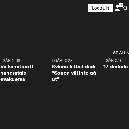
Logga in
SE ALLA
4
I GÅR 11:08
0:27
I GÅR 10:22
1:12
I GÅR 07:04
Vulkanutbrott –
Kvinna hittad död:
17 dödade 
hundratals
”Sonen vill inte gå
evakueras
ut”