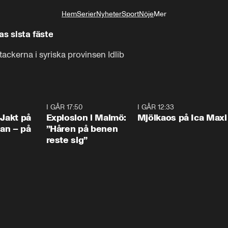
Hem
Serier
Nyheter
Sport
Nöje
Mer
Livsstil
as sista fäste
tackerna i syriska provinsen Idlib
0:33
I GÅR 17:50
1:10
I GÅR 12:33
0:2
 Jakt på
Explosion i Malmö:
Mjölkaos på Ica Maxi
an – på
”Håren på benen
reste sig”