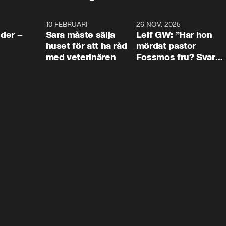
4:24
10 FEBRUARI
4:13
26 NOV. 2025
8:1
der –
Sara måste sälja
Leif GW: ”Har hon
huset för att ha råd
mördat pastor
med veterinären
Fossmos fru? Svar
nej.”