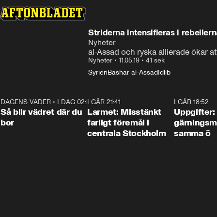
Striderna intensifieras i rebellern
Nyheter
al-Assad och ryska allierade ökar at
Nyheter
•
11.05.19
•
41 sek
Syrien
Bashar al-Assad
Idlib
DAGENS VÄDER
•
I DAG 02:30
1:06
I GÅR 21:41
0:35
I GÅR 18:52
Så blir vädret där du
Larmet: Misstänkt
Uppgifter:
bor
farligt föremål i
gärningsm
centrala Stockholm
samma ö