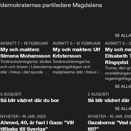
aldemokraternas partiledare Magdalena 
SE ALLA
7
AVSNITT 7
•
19 FEBRUARI
24:30
AVSNITT 6
•
12 FEBRUARI
27:30
AVSNITT 5
•
My och makten:
My och makten: Ulf
My och ma
Simona Mohamsson
Kristersson
Elisabeth
 
Tonårsutvisningarna, skolan 
Tonårsutvisningarna, 
Ringqvist
och och krisen i Liberalerna 
regeringsfrågan och 
Trump, den gr
står i fokus i det sjunde 
matpriserna står i fokus i 
omställningen
avsnittet av ”My och 
det sjätte avsnittet av ”My 
regeringsfråga
makten”. Se när 
och makten”. Se när 
centrum i det 
SE ALLA
Aftonbladets inrikespolitiska 
Aftonbladets inrikespolitiska 
avsnittet av ”
kommentator My 
kommentator My 
6
3 AUGUSTI
1:06
2 AUGUSTI
Makten”. Se nä
Rohwedder ställer 
Rohwedder ställer 
Så blir vädret där du bor
Så blir vädret där
Aftonbladets in
utbildnings- och 
statsminister Ulf Kristersson 
kommentator 
SE ALLA
integrationsminister Simona 
till svars.
Rohwedder stäl
Mohamsson till svars.
Centerpartiets
2
NYHETER
•
16 JAN. 2025
1:01
NYHETER
•
16 JAN. 20
Thand Ring till
Ahmed, 40, är fast i Gaza: ”Vill
Gazaborna: ”Vad s
tillbaka till Sverige”
till?”