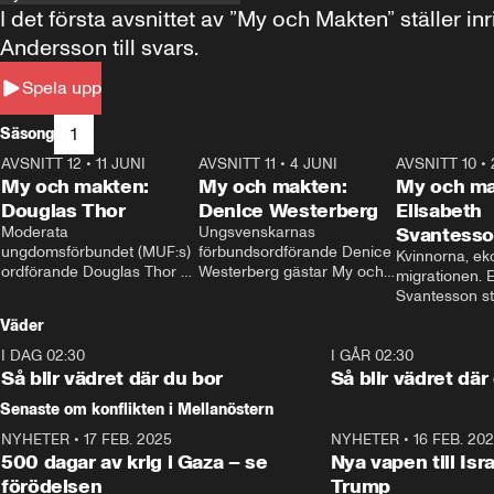
I det första avsnittet av ”My och Makten” ställe
Andersson till svars.
Spela upp
1
Säsong
AVSNITT 12
•
11 JUNI
26:27
AVSNITT 11
•
4 JUNI
23:40
AVSNITT 10
•
My och makten:
My och makten:
My och ma
Douglas Thor
Denice Westerberg
Elisabeth
Moderata 
Ungsvenskarnas 
Svantess
ungdomsförbundet (MUF:s) 
förbundsordförande Denice 
Kvinnorna, ek
ordförande Douglas Thor 
Westerberg gästar My och 
migrationen. E
gästar My och makten. I 
makten. I avsnittet 
Svantesson stäl
avsnittet diskuteras 
diskuteras migrationsfrågan 
när finansmini
Väder
tonårsutvisningarna och hur 
och hur SD ska locka 
Moderaterna ska locka 
kvinnliga väljare. 
I DAG 02:30
1:06
I GÅR 02:30
väljare till valet i höst. 
Så blir vädret där du bor
Så blir vädret där
Senaste om konflikten i Mellanöstern
NYHETER
•
17 FEB. 2025
0:45
NYHETER
•
16 FEB. 20
500 dagar av krig i Gaza – se
Nya vapen till Isr
förödelsen
Trump