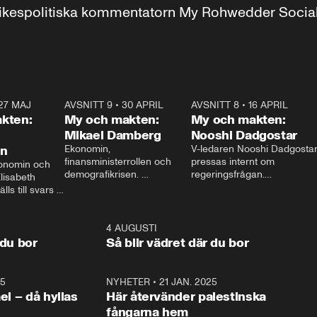
r inrikespolitiska kommentatorn My Rohwedder Soci
27 MAJ
3:51
AVSNITT 9
•
30 APRIL
24:00
AVSNITT 8
•
16 APRIL
25:1
kten:
My och makten:
My och makten:
Mikael Damberg
Nooshi Dadgostar
on
Ekonomin, 
V-ledaren Nooshi Dadgostar
finansministerrollen och 
pressas internt om 
onomin och 
demografikrisen. 
regeringsfrågan.

lisabeth 
Oppositionen ställs till svars 
I Aftonbladets 
ls till svars 
när Socialdemokraternas 
partiledarutfrågning ”My 
stern gästar 
Mikael Damberg gästar My 
och Makten” sätter hon ner 
My och Makten. 
och Makten. 
foten mot kritikerna:

1:06
4 AUGUSTI
1:0
– Vi ställer upp i val. Ska vi 
 du bor
Så blir vädret där du bor
vara med så sitter vi förstås 
25
1:22
NYHETER
•
21 JAN. 2025
0:5
ael – då hyllas
Här återvänder palestinska
fångarna hem