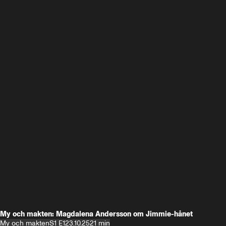
My och makten: Magdalena Andersson om Jimmie-hånet
My och makten
S1 E1
23.10.25
21 min