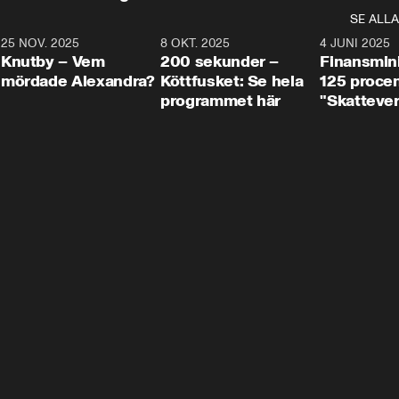
SE ALLA
3
25 NOV. 2025
31:05
8 OKT. 2025
4:29
4 JUNI 2025
Knutby – Vem
200 sekunder –
Finansmin
mördade Alexandra?
Köttfusket: Se hela
125 procent
programmet här
"Skattever
viktig uppg