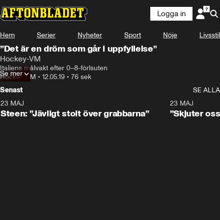
Logga in
Hem
Serier
Nyheter
Sport
Nöje
Livsstil
”Det är en dröm som går i uppfyllelse”
Hockey-VM
Italiens målvakt efter 0–8-förlsuten
Se mer
Hockey-VM
•
12.05.19
•
76 sek
Senast
SE ALLA
23 MAJ
0:59
23 MAJ
Steen: ”Jävligt stolt över grabbarna”
”Skjuter oss