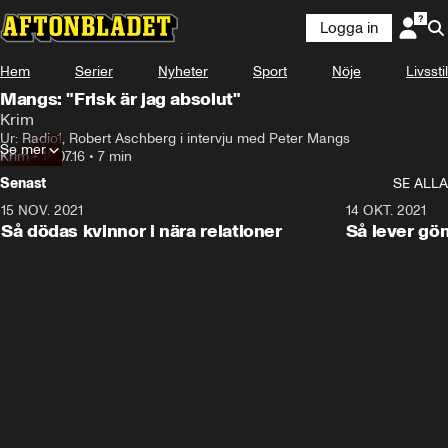
Logga in
Hem
Serier
Nyheter
Sport
Nöje
Livsstil
Mangs: "Frisk är jag absolut"
Krim
Ur: Radio1, Robert Aschberg i intervju med Peter Mangs
Se mer
Krim
•
18.07.16
•
7 min
Senast
SE ALLA
15 NOV. 2021
3:28
14 OKT. 2021
Så dödas kvinnor i nära relationer
Så lever gö